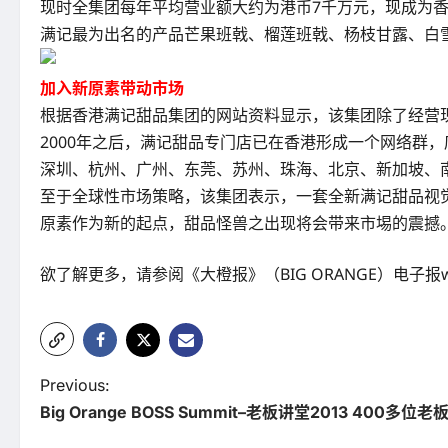
现时全集团每年平均营业额大约为港币7千万元，现成为
满记最为出名的产品芒果班戟、榴莲班戟、杨枝甘露、白
加入新原素带动市场
根据香港满记甜品集团的网站资料显示，该集团除了经营
2000年之后，满记甜品专门店已在香港形成一个网络群
深圳、杭州、广州、东莞、苏州、珠海、北京、新加坡、
至于全球性市场策略，该集团表示，一套全新满记甜品视
原素作为新的起点，甜品怪兽之出现将会带来市埸的震撼
欲了解更多，请参阅《大橙报》（BIG ORANGE）电子报www.b
P
Previous:
Big Orange BOSS Summit–老板讲堂2013 400
o