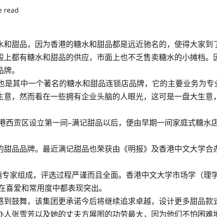
e read
水和甜品，因为香港的糖水和甜品都是远近驰名的，使得大家到
般上都有糖水和甜品的供应，市面上也不乏售卖糖水的小摊档。
品牌。
 Group）也是其中一个著名的糖水和甜品连锁店品牌，它的主要业
生意，然而看在一些拥有企业头脑的人眼光，这可是一盘大生意
香港西贡区设立第一间–满记甜品以后，便由早期一间家庭式糖水
品品牌。最近满记甜品也荣获由《明报》及香港中文大学合办“卓越企
销专家组成，评选过程严谨而且全面。香港中文大学市场学（理学）
品在喜爱和常用度中都表现突出。
感到鼓舞，该集团更承诺今后将继续追求卓越，设计更多甜品款
办人张雪芳以及她的丈夫方展图的功劳最大，因为他们不怕困难