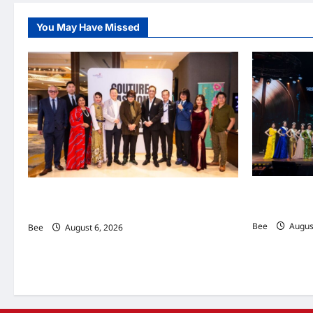
You May Have Missed
2026年国
吉隆坡男装周第二季华丽落幕 以《教父》为灵感
传递使命助力
重塑当代男士风尚
Bee
August
Bee
August 6, 2026