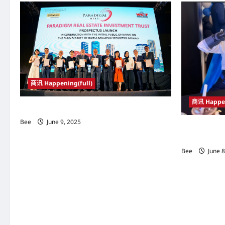
v
i
g
a
商讯 Happening(full)
t
商讯 Happen
i
Paradigm产托6月10日登陆马股主板
Bee
June 9, 2025
o
瑞幸咖啡隆重
对面互动以及
n
Bee
June 8