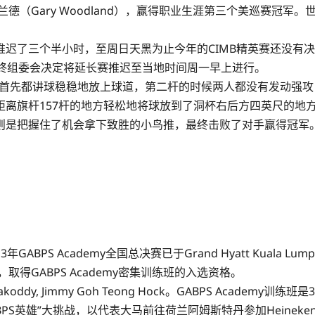
ary Woodland），赢得职业生涯第三个美巡赛冠军。世界排名第
迟了三个半小时，至周日天黑为止今年的CIMB精英赛还没有决出
最终组委会决定将延长赛推迟至当地时间周一早上进行。
球员首先都讲球稳稳地放上球道，第二杆的时候两人都没有发动强
离旗杆157杆的地方轻松地将球放到了洞杯右后方四英尺的地方
则是把握住了机会拿下致胜的小鸟推，最终击败了对手赢得冠军
年GABPS Academy全国总决赛已于Grand Hyatt Kual
得GABPS Academy密集训练班的入选资格。
Samarakoddy, Jimmy Goh Teong Hock。GABPS 
BPS英雄”大挑战，以代表大马前往荷兰阿姆斯特丹参加Heine