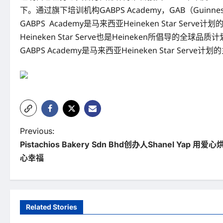
下。通过旗下培训机构GABPS Academy，GAB（Gui
GABPS Academy是马来西亚Heineken Star Serve
Heineken Star Serve也是Heineken所倡导的
GABPS Academy是马来西亚Heineken Star Serv
P
Previous:
Pistachios Bakery Sdn Bhd创办人Shanel Yap
o
心幸福
s
t
n
Related Stories
a