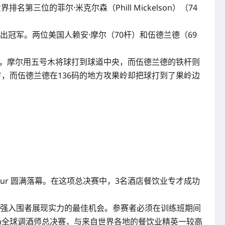
三位的菲尔·米克尔森（Phill Mickelson）（74
冠军。两位美国人赖安·摩尔（70杆）和伍德兰德（69
攻，摩尔用五号木将球打到球道中央，而伍德兰德的铁杆则
，而伍德兰德在136码的地方攻果岭却把球打到了果岭边
。
a Lumpur 圆满落幕。在这项总决赛中，3名酒店餐饮业专才成功
Academy训练班是3强入围者展现实力的最佳机会。参赛者必须在训练班期间
ken全球调酒师总决赛，与来自世界各地的餐饮业精英一较高