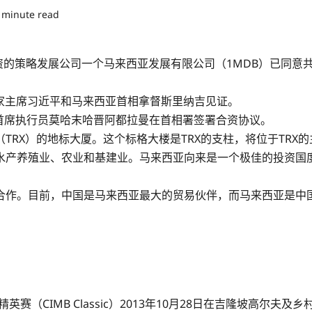
 minute read
亚政府全资的策略发展公司一个马来西亚发展有限公司（1MDB）已
国家主席习近平和马来西亚首相拿督斯里纳吉见证。
首席执行员莫哈末哈晋阿都拉曼在首相署签署合资协议。
RX）的地标大厦。这个标格大楼是TRX的支柱，将位于TRX
水产养殖业、农业和基建业。马来西亚向来是一个极佳的投资国度
合作。目前，中国是马来西亚最大的贸易伙伴，而马来西亚是中
英赛（CIMB Classic）2013年10月28日在吉隆坡高尔夫及