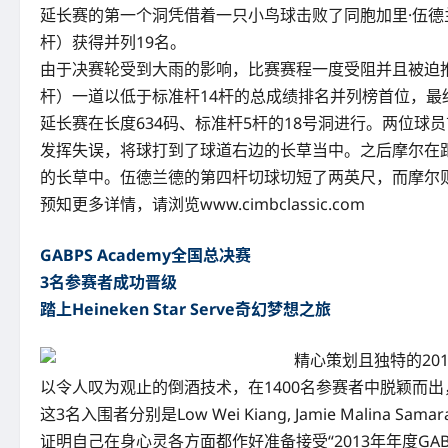
延长赛的第一个洞凭借着一只小鸟球击败了同胞加里·伍德兰德（G
杆）获得并列19名。
由于决赛轮受到大雨的影响，比赛赛程一度受阻并且被迫推
杆）一道以低于标准杆14杆的总成绩排名并列榜首位，
延长赛在长度634码、标准杆5杆的18号洞进行。两位
发挥失误，将球打到了球道右边的长草当中。之后摩尔在距
的长草中。伍德兰德的第四杆切球切短了两英尺，而摩尔
预知更多详情，请浏览www.cimbclassic.com
GABPS Academy全国总决赛
3名参赛者成功晋级
踏上Heineken Star Serve奇幻梦想之旅
精心策划且独特的2013
以令人叹为观止的倒酒技术，在1400名参赛者中脱颖而出，取
这3名入围者分别是Low Wei Kiang, Jamie Malina 
证明自己在身心灵各方面都作好准备接受“2013年年度GA