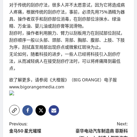
对于传统的刮痧疗法，很多人并不太愿意试，因为它将造成病
人疼痛，根据传统的刮痧疗法，事前，必须先用75%酒精为器
具、操作者双手和刮痧部位消毒，在刮痧部位涂抹水、绿油
精、万金油、婴儿油或刮痧膏等润滑物。
刮痧时，操作者利用腕力、臂力以刮板用力在刮拭部位刮拭，
刮痧顺序一般以头部、颈部、背部、胸部、腹部、上肢、下肢
为序，刮拭直至局部出现痧点或微紫红斑块为止。
无论如何，随着科技的进步，一些人已经将科技引入刮痧疗
法，从而减轻病人在接受刮痧疗法时，可以将疼痛降到最低
点，
欲了解更多，请参阅《大橙报》（BIG ORANGE）电子报
www.bigorangemedia.com
P
Previous:
Next:
金马50 星光璀璨
豪华电动汽车制造商 菲斯科
o