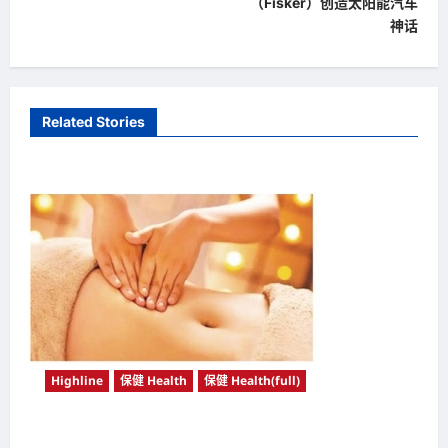
（Fisker）创造太阳能汽车
s
神话
t
n
a
Related Stories
v
i
g
a
t
i
o
n
Highline
保健 Health
保健 Health(full)
中医“脐疗”小秘方 治疗失眠 补肾有功效