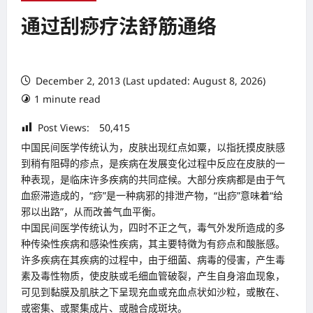
通过刮痧疗法舒筋通络
December 2, 2013 (Last updated: August 8, 2026)
1 minute read
Post Views:
50,415
中国民间医学传统认为，皮肤出现红点如粟，以指抚摸皮肤感
到稍有阻碍的疹点，是疾病在发展变化过程中反应在皮肤的一
种表现，是临床许多疾病的共同症候。大部分疾病都是由于气
血瘀滞造成的，“痧”是一种病邪的排泄产物，“出痧”意味着“给
邪以出路”，从而改善气血平衡。
中国民间医学传统认为，四时不正之气，毒气外发所造成的多
种传染性疾病和感染性疾病，其主要特徵为有痧点和酸胀感。
许多疾病在其疾病的过程中，由于细菌、病毒的侵害，产生毒
素及毒性物质，使皮肤或毛细血管破裂，产生自身溶血现象，
可见到黏膜及肌肤之下呈现充血或充血点状如沙粒，或散在、
或密集、或聚集成片、或融合成斑块。