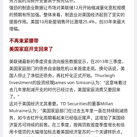
务方面的消费开支要高于预先估计。
强劲的制造业数据让市场对美联储12月开始缩减量化宽松规模
的预期有所加强。整体来看，制造业对美国经济起到了坚实的
提振作用。美国10月新屋销售环比激增25.4%，创33年来最大
增幅。
不再束紧腰带
美国家庭开支回来了
美联储最新的季度资金流向报告数据显示，在2013年三季度，
美国家庭部门的债务自金融危机以来首度走高。换句话说，美
国人停止了净偿还债务，再杠杆化正式开始。Thurleigh
Investment的投资经理James von Simson认为：“这意味着过
去几年里削减开支的时代已经过去，美国家庭消费又要回来
了。”
这对于美国经济尤其重要。TD Securities的董事Millan
Mulraine认为：“美国家庭部门在过去五年里一直在持续削减债
务，如今去杠杆化周期看起来已经临近尾声，这增加了美国经
济复苏可持续的前景。在三季度，按揭贷款首度季度增长和信
用卡借贷的大幅增加标志着美国经济复苏的一个关键转折点，