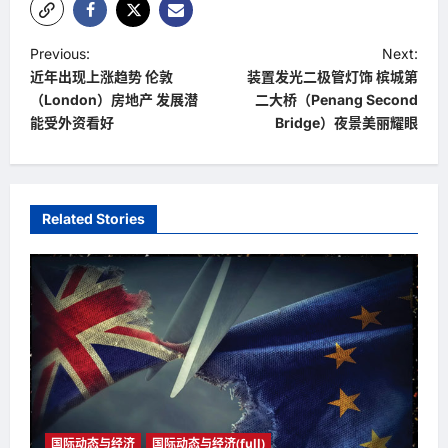
P
Previous:
Next:
近年出现上涨趋势 伦敦
装置发光二极管灯饰 槟城第
o
（London）房地产 发展潜
二大桥（Penang Second
s
能受外资看好
Bridge）夜景美丽耀眼
t
n
a
Related Stories
v
i
g
a
t
i
o
国际动态与经济
国际动态与经济(full)