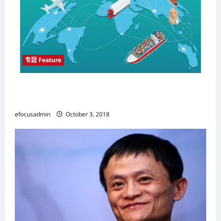
o
n
专题 Feature
中国（China）与印度（India） 将主宰世界经济
并影响西方决策
efocusadmin
October 3, 2018