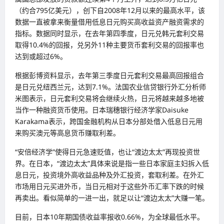
（约合795亿美元），创下自2008年12月以来的最高水平，该
数据一直被拿来衡量借用低息日元购买高收益资产融资需求的
指标。数据同时显示，在去年第四季度，日元兑韩元套利交易
取得10.4%的回报，兑另外11种主要货币套利交易的回报率也
达到或超过6%。
根据彭博资料显示，去年第三季度日元套利交易最高回报组合
是日元兑纽西兰元，达到7.1%。法国农业信贷银行外汇分析师
米图表示，日元套利交易将会继续火热，日元将越来越多地被
当作一种融资货币使用。日本瑞穗银行经济学家Daisuke
Karakama表示，跨国金融机构从日本分部处借入低息日元用
来购买澳元等高息货币赚取利差。
“安倍经济学”使得日元急速贬值，也让“渡边太太”再现投资世
界。在日本，“渡边太太”具体来说是指一些日本家庭主妇拆入低
息日元，投资境外高收益品种及外汇投资，套取利差。在外汇
市场用日元买进外币，当日元相对于这些外币汇率下跌的时候
再卖出。看似简单的一进一出，就足以让“渡边太太”大赚一笔。
目前，日本10年期国债收益率报收0.66%，为全球最低水平。