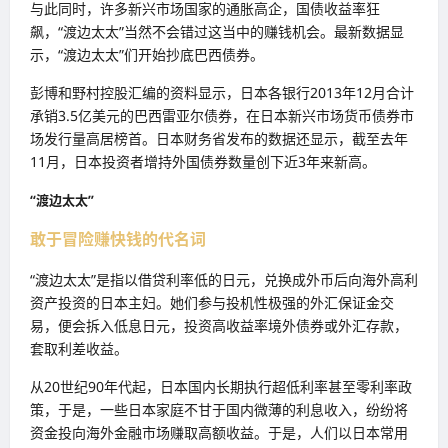
与此同时，许多新兴市场国家的通胀高企，国债收益率狂
飙，“渡边太太”当然不会错过这当中的赚钱机会。最新数据显
示，“渡边太太”们开始抄底巴西债券。
彭博和野村控股汇编的资料显示，日本各银行2013年12月合计
承销3.5亿美元的巴西雷亚尔债券，在日本新兴市场货币债券市
场发行量高居榜首。日本财务省发布的数据还显示，截至去年
11月，日本投资者增持外国债券数量创下近3年来新高。
“渡边太太”
敢于冒险赚快钱的代名词
“渡边太太”是指以借贷利率低的日元，兑换成外币后向海外高利
资产投资的日本主妇。她们参与投机性极强的外汇保证金交
易，便会拆入低息日元，投资高收益率境外债券或外汇存款，
套取利差收益。
从20世纪90年代起，日本国内长期执行超低利率甚至零利率政
策，于是，一些日本家庭不甘于国内微薄的利息收入，纷纷将
资金投向海外金融市场赚取高额收益。于是，人们以日本常用