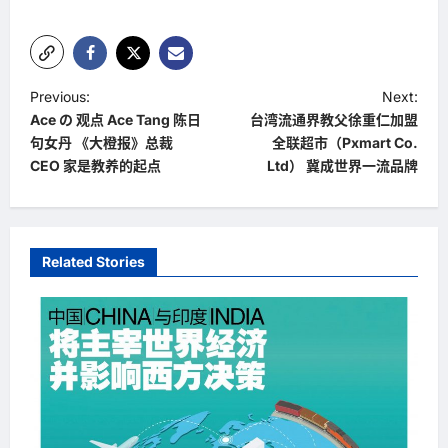
P
Previous:
Next:
Ace の 观点 Ace Tang 陈日
台湾流通界教父徐重仁加盟
o
句女丹 《大橙报》总裁
全联超市（Pxmart Co.
s
CEO 家是教养的起点
Ltd） 冀成世界一流品牌
t
n
a
Related Stories
v
i
g
a
t
i