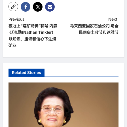
P
Previous:
Next:
被冠上“煤矿赌神”称号 内森
马来西亚国家石油公司 与全
o
·廷克勒(Nathan Tinkler)
民同庆丰收节和达雅节
s
以知识、胆识和信心下注煤
t
矿业
n
a
v
Related Stories
i
g
a
t
i
o