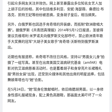
引起众多网友关注并效仿。网上甚至暴露出多位知名女艺人加
上胡子后的扮相，其中包括维多利亚、安妮·海瑟薇、桑德拉·布
洛克、凯特王妃等纷纷被恶搞，变身胡子皇后，相当搞笑。
另外，白俄罗斯也因选手肯奇塔的异装癖，而抵制“欧洲歌唱大
赛”。据俄罗斯《共青团真理报》2014年5月12日报道，圣彼得
堡议员维塔利·米罗诺夫向俄罗斯文化部呼吁，禁止欧洲青年歌
手大奖赛的冠军“大胡子美女歌手”肯奇塔·沃斯特到俄罗斯演
出。
近期也有报道称，肯奇塔不改往日风格，坚持以“男面女儿身”拍
摄了一组写真。甚至在出席美国艾滋病研究基金（amfAR）电
影对抗艾滋病慈善活动时，也是蓄着胡子和身穿亮片长裙晚礼
服“男扮女装”出现，还受到众媒体和其他出席的明星追捧，包括
舞娘蒂塔也与“她”合影。
在5月24日，“她”现身伦敦献唱时，依旧络腮胡男面，以一身修
身性感礼服裙现身，配上黄色高跟鞋，那画面太美吓坏了一众
网友。