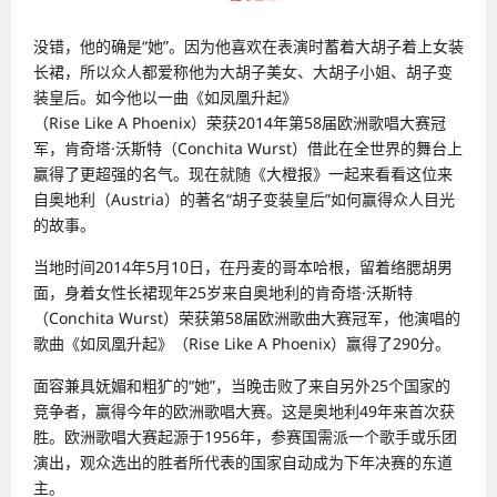
没错，他的确是“她”。因为他喜欢在表演时蓄着大胡子着上女装
长裙，所以众人都爱称他为大胡子美女、大胡子小姐、胡子变
装皇后。如今他以一曲《如凤凰升起》
（Rise Like A Phoenix）荣获2014年第58届欧洲歌唱大赛冠
军，肯奇塔·沃斯特（Conchita Wurst）借此在全世界的舞台上
赢得了更超强的名气。现在就随《大橙报》一起来看看这位来
自奥地利（Austria）的著名“胡子变装皇后”如何赢得众人目光
的故事。
当地时间2014年5月10日，在丹麦的哥本哈根，留着络腮胡男
面，身着女性长裙现年25岁来自奥地利的肯奇塔·沃斯特
（Conchita Wurst）荣获第58届欧洲歌曲大赛冠军，他演唱的
歌曲《如凤凰升起》（Rise Like A Phoenix）赢得了290分。
面容兼具妩媚和粗犷的“她”，当晚击败了来自另外25个国家的
竞争者，赢得今年的欧洲歌唱大赛。这是奥地利49年来首次获
胜。欧洲歌唱大赛起源于1956年，参赛国需派一个歌手或乐团
演出，观众选出的胜者所代表的国家自动成为下年决赛的东道
主。