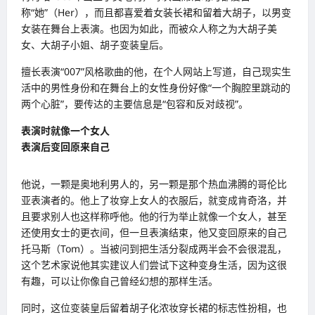
称“她”（Her），而且都喜爱着女装长裙和留着大胡子，以男变
女装在舞台上表演。也因为如此，而被众人称之为大胡子美
女、大胡子小姐、胡子变装皇后。
擅长表演“007”风格歌曲的他，在个人网站上写道，自己现实生
活中的男性身份和在舞台上的女性身份好像“一个胸腔里跳动的
两个心脏”，要传达的主要信息是“包容和反对歧视”。
表演时就像一个女人
表演后变回原来自己
他说，一颗是奥地利男人的，另一颗是那个热血沸腾的哥伦比
亚表演者的。他上了妆穿上女人的衣服后，就变成肯奇洛，并
且要求别人也这样称呼他。他的行为举止就像一个女人，甚至
还使用女士的更衣间，但一旦表演结束，他又变回原来的自己
托马斯（Tom）。当被问到把生活分裂成两半会不会很混乱，
这个艺术家说他其实建议人们尝试下这种变身生活，因为这很
有趣，可以让你像自己曾经幻想的那样生活。
同时，这位变装皇后留着胡子化浓妆穿长裙的标志性扮相，也