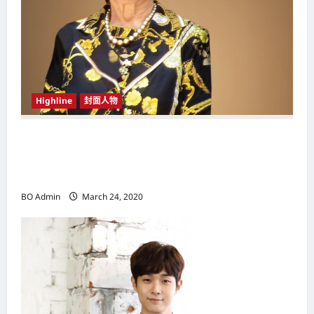
n
Highline
封面人物
新鸿基（Sun Hung Kai Properties）灵魂人物
邝肖卿（Kwong Siuhing） 成为香港
（Hongkong）名副其实女首富
BO Admin
March 24, 2020