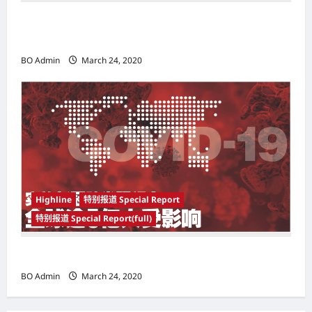
韩国（South Korea）新晋小鲜肉 崔宇植（Choi
Woo-shik） 可爱腼腆模样让影迷尖叫
BO Admin
March 24, 2020
Highline
特别报道 Special Report
特别报道 Special Report(full)
实施新冠肺炎限行令 全球逾5亿人受影响
BO Admin
March 24, 2020