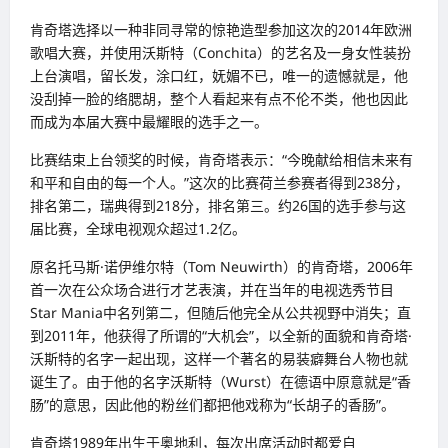
肯奇塔选择以一种非同寻常的惊艳造型参加这次的2014年欧洲
歌唱大赛，并使用沃斯特（Conchita）的艺名及一身女性装扮
上台演唱，留长发，涂口红，妩媚不已，唯一的遗憾就是，他
没刮掉一脸的络腮胡，整个人看起来有点不伦不类，他也因此
而成为本届大赛中最耀眼的选手之一。
比赛结束上台领奖的时候，肯奇塔表示：“今晚献给相信未来有
和平和自由的每一个人。”这次的比赛荷兰参赛者得到238分，
排名第二，瑞典得到218分，排名第三。约26国的选手参与这
届比赛，全球电视观众超过1.2亿。
原名托马斯·诺伊维尔特（Tom Neuwirth）的肯奇塔，2006年
首一次在公众场合进行才艺表演，并在当年的电视选秀节目
Star Mania中名列第二，但随后他完全从公共视野中消失；直
到2011年，他获得了所谓的“大机会”，以全新的面貌和肯奇塔·
沃斯特的名字一起出现，这样一个著名的易装癖舞台人物也就
诞生了。由于他的名字沃斯特（Wurst）在德语中原意就是“香
肠”的意思，因此他的粉丝们都把他戏称为“长胡子的香肠”。
肯奇塔1989年出生于奥地利，每次出席活动时都爱自