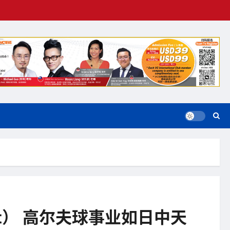
ott） 高尔夫球事业如日中天