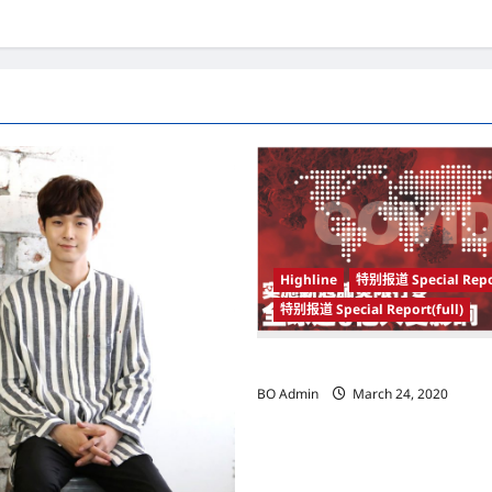
Highline
特别报道 Special Repo
特别报道 Special Report(full)
实施新冠肺炎限行令 全球逾5亿人
BO Admin
March 24, 2020