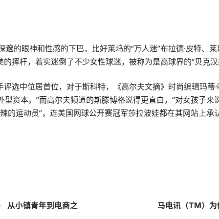
深邃的眼神和性感的下巴，比好莱坞的“万人迷”布拉德·皮特、
挥杆，着实迷倒了不少女性球迷，被称为是高球界的“贝克汉姆”
评选中位居首位，对于斯科特，《高尔夫文摘》时尚编辑玛蒂·哈
外型资本。”而高尔夫频道的斯滕博格说得更直白，“对女孩子
“最火辣的运动员”，连美国网球公开赛冠军莎拉波娃都在其网站上
ng） 从小镇青年到电商之
马电讯（TM）为依