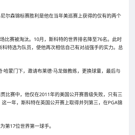
拜伦-尼尔森锦标赛胜利是他在当年美巡赛上获得的仅有的两个
场比赛被淘汰。10月，斯科特的世界排名降至76名。此时
斯科特选为队员，使他再次相信自己有对战强手的实力。总
·哈蒙门下，邀请布莱德·马龙做教练，更换球童，最后与
满贯比赛中，他仅在2011年的美国公开赛晋级失败，只有三
人。这一年，斯科特在英国公开赛上取得并列第三，在PGA锦
成为第17位世界第一球手。