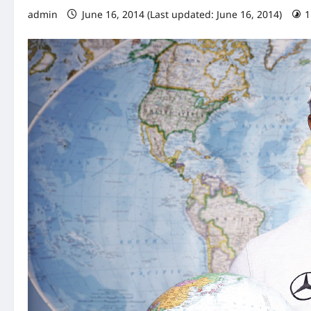
admin
June 16, 2014 (Last updated: June 16, 2014)
1