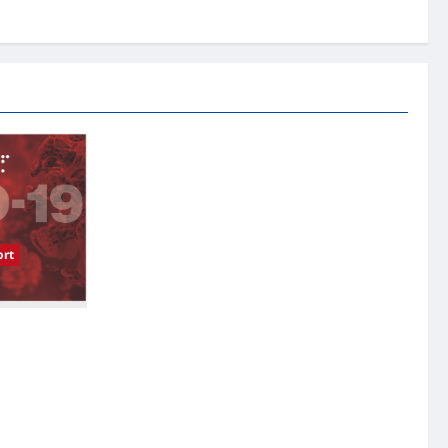
rt
受影响