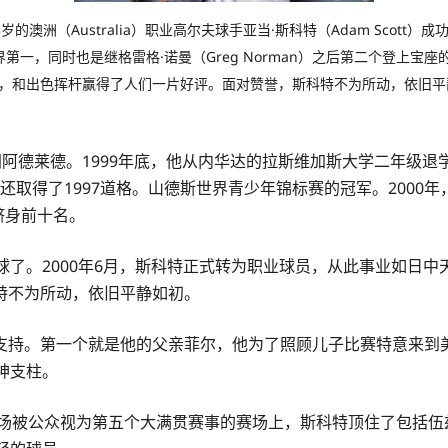
3岁的澳洲（Australia）职业高尔夫球手亚当·斯科特（Adam Scott）
界第一，同时也是继格雷格·诺曼（Greg Norman）之后第二个登上宝
，和出色挥杆赢得了人们一片好评。面对赞誉，斯科特不为所动，依旧平
日出生于澳洲阿德莱德。1999年底，他从内华达的拉斯维加斯大学二
还取得了1997道格。山德斯世界青少年锦标赛的冠军。2000年，在
跻身前十名。
球了。2000年6月，斯科特正式转为职业球员，从此事业如日
特不为所动，依旧平静如初。
支持。第一个就是他的父亲菲尔，他为了照顾儿子比赛特意来到美
神支柱。
这场被公众视为第五个大满贯赛事的赛场上，斯科特顶住了包括