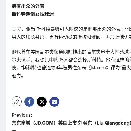
拥有出众的外表
斯科特迷倒女性球迷
其实，亚当·斯科特最吸引人眼球的是他那出众的外表。他
男人的颀长身形，更有运动员的挺拔和健硕，再加上他优美的
他也曾在美国高尔夫频道网站推出的高尔夫界十大性感球手
尔夫球手，我想其中的95人都会选择斯科特。他有这样的
伙。”斯科特也曾连续4年被男性杂志《Maxim》评为
魅力。
P
Previous:
京东商城（JD.COM）美国上市 刘强东（Liu Qiangdo
o
王