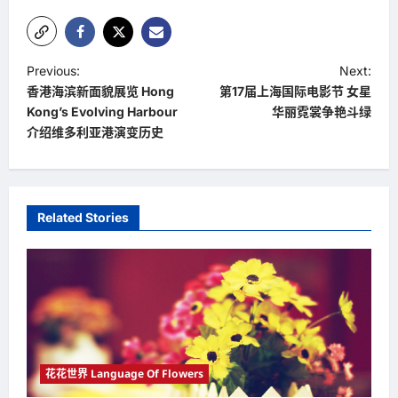
P
Previous:
Next:
香港海滨新面貌展览 Hong
第17届上海国际电影节 女星
o
Kong’s Evolving Harbour
华丽霓裳争艳斗绿
s
介绍维多利亚港演变历史
t
n
a
Related Stories
v
i
g
a
t
i
花花世界 Language Of Flowers