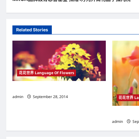
o
s
t
Related Stories
n
a
v
i
花花世界 Language Of Flowers
g
花开堪折直须折 莫待无花空折枝
a
admin
September 28, 2014
花花世界 Lan
t
i
选择适合的花
admin
Sep
o
n