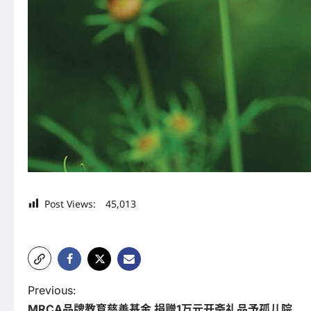
Post Views:
45,013
P
Previous:
MRCA品牌教育慈善基金 捐赠1万元开斋礼品予孤儿院