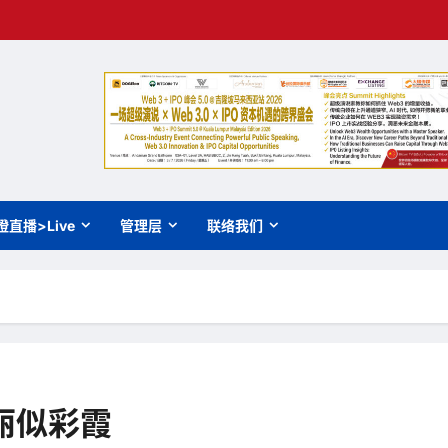
橙直播>Live
管理层
联络我们
丽似彩霞