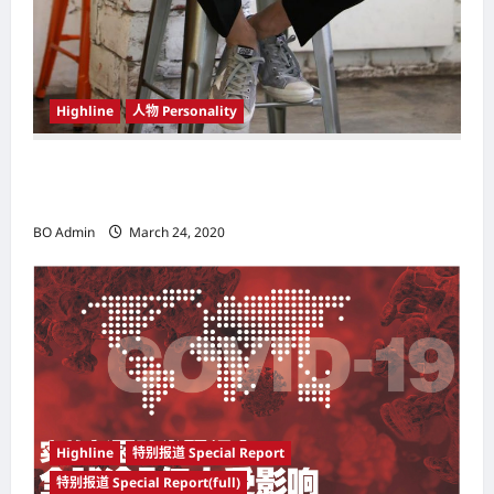
Highline
人物 Personality
韩国（South Korea）新晋小鲜肉 崔宇植（Choi
Woo-shik） 可爱腼腆模样让影迷尖叫
BO Admin
March 24, 2020
Highline
特别报道 Special Report
特别报道 Special Report(full)