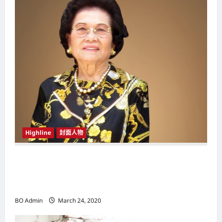
i
g
a
t
i
o
n
Highline
封面人物
新鸿基（Sun Hung Kai Properties）灵魂人物
邝肖卿（Kwong Siuhing） 成为香港
（Hongkong）名副其实女首富
BO Admin
March 24, 2020