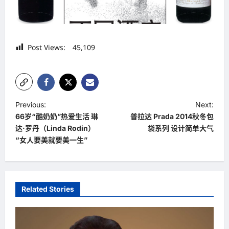
Post Views:
45,109
P
Previous:
Next:
66岁“酷奶奶”热爱生活 琳
普拉达 Prada 2014秋冬包
o
达·罗丹（Linda Rodin）
袋系列 设计简单大气
s
“女人要美就要美一生”
t
n
a
Related Stories
v
i