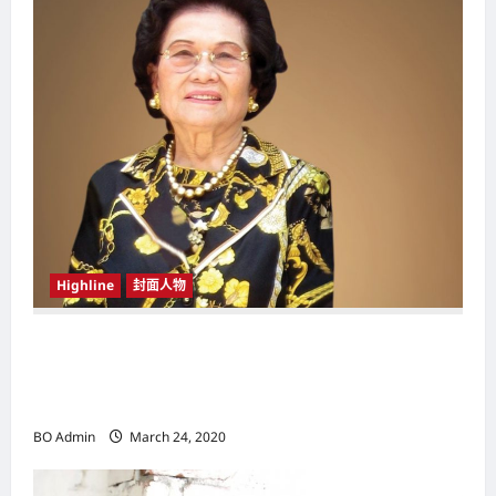
g
a
t
i
o
n
Highline
封面人物
新鸿基（Sun Hung Kai Properties）灵魂人物
邝肖卿（Kwong Siuhing） 成为香港
（Hongkong）名副其实女首富
BO Admin
March 24, 2020