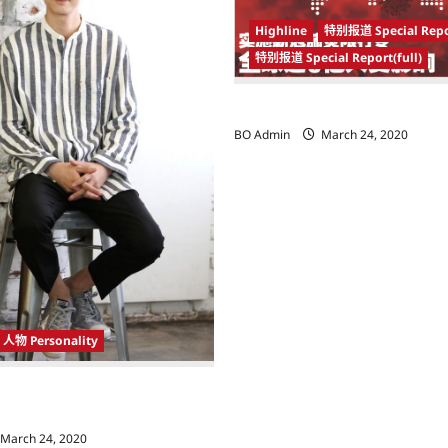
Highline
特别报道 Special Repo
特别报道 Special Report(full)
实施新冠肺炎限行令 全球逾5亿人
BO Admin
March 24, 2020
人物 Personality
 Korea）新晋小鲜肉 崔宇植（Choi
k） 可爱腼腆模样让影迷尖叫
March 24, 2020