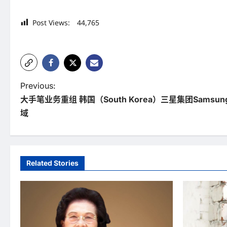
Post Views:
44,765
P
Previous:
大手笔业务重组 韩国（South Korea）三星集团Sams
o
域
s
t
n
Related Stories
a
v
i