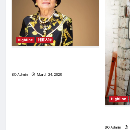
g
a
t
i
Highline
封面人物
o
n
新鸿基（Sun Hung Kai Properties）灵魂人物
邝肖卿（Kwong Siuhing） 成为香港
（Hongkong）名副其实女首富
BO Admin
March 24, 2020
Highline
韩国（South
Woo-shi
BO Admin