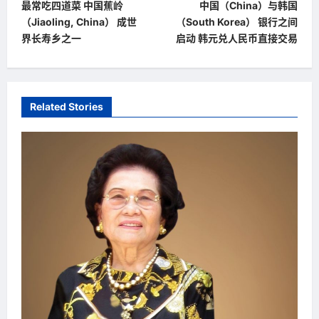
最常吃四道菜 中国蕉岭
中国（China）与韩国
o
（Jiaoling, China） 成世
（South Korea） 银行之间
s
界长寿乡之一
启动 韩元兑人民币直接交易
t
n
a
Related Stories
v
i
g
a
t
i
o
n