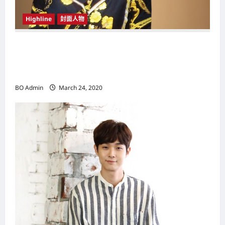
Highline
封面人物
新鸿基（Sun Hung Kai Properties）灵魂人物
邝肖卿（Kwong Siuhing） 成为香港
（Hongkong）名副其实女首富
BO Admin
March 24, 2020