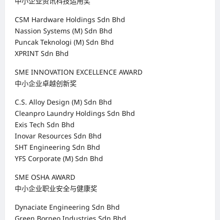
中小企业资讯科技运用奖
CSM Hardware Holdings Sdn Bhd
Nassion Systems (M) Sdn Bhd
Puncak Teknologi (M) Sdn Bhd
XPRINT Sdn Bhd
SME INNOVATION EXCELLENCE AWARD
中小企业卓越创新奖
C.S. Alloy Design (M) Sdn Bhd
Cleanpro Laundry Holdings Sdn Bhd
Exis Tech Sdn Bhd
Inovar Resources Sdn Bhd
SHT Engineering Sdn Bhd
YFS Corporate (M) Sdn Bhd
SME OSHA AWARD
中小企业职业安全与健康奖
Dynaciate Engineering Sdn Bhd
Green Borneo Industries Sdn Bhd