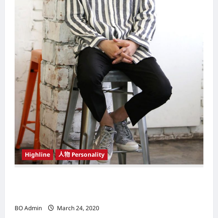
Highline
人物 Personality
韩国（South Korea）新晋小鲜肉 崔宇植（Choi
Woo-shik） 可爱腼腆模样让影迷尖叫
BO Admin
March 24, 2020