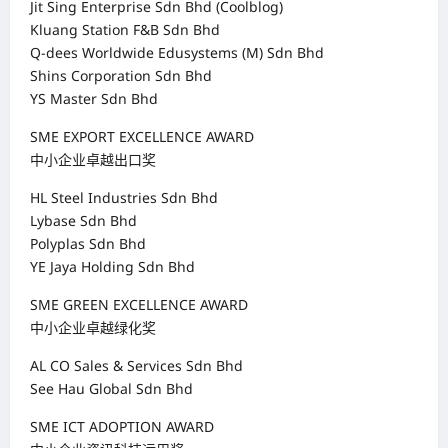
Jit Sing Enterprise Sdn Bhd (Coolblog)
Kluang Station F&B Sdn Bhd
Q-dees Worldwide Edusystems (M) Sdn Bhd
Shins Corporation Sdn Bhd
YS Master Sdn Bhd
SME EXPORT EXCELLENCE AWARD
中小企业卓越出口奖
HL Steel Industries Sdn Bhd
Lybase Sdn Bhd
Polyplas Sdn Bhd
YE Jaya Holding Sdn Bhd
SME GREEN EXCELLENCE AWARD
中小企业卓越绿化奖
AL CO Sales & Services Sdn Bhd
See Hau Global Sdn Bhd
SME ICT ADOPTION AWARD