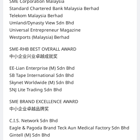
SME Corporation Malaysia
Standard Chartered Bank Malaysia Berhad
Telekom Malaysia Berhad
Umland/Dynasty View Sdn Bhd
Universal Entrepreneur Magazine
Westports (Malaysia) Berhad
SME-RHB BEST OVERALL AWARD
中小企业兴业卓越成就奖
EE-Lian Enterprise (M) Sdn Bhd
SB Tape International Sdn Bhd
Skynet Worldwide (M) Sdn Bhd
SNJ Lite Trading Sdn Bhd
SME BRAND EXCELLENCE AWARD
中小企业卓越品牌奖
C.I.S. Network Sdn Bhd
Eagle & Pagoda Brand Teck Aun Medical Factory Sdn Bhd
Gintell (M) Sdn Bhd