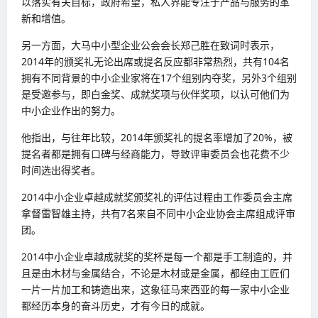
以落实有关目标，政府希望，私人界能专注于产品与服务的革
新和增值。
另一方面，大马中小型企业公会会长郑己胜在致词时表示，
2014年的颁奖礼无论出席或提名反应都非常热烈，共有104名
拥有不同背景的中小企业家将在17个组别内夺奖，另外3个组别
是受邀参与，即白金奖、成就奖项与伙伴奖项，以认可他们为
中小企业作出的努力。
他指出，与往年比较，2014年颁奖礼的提名率增加了20%，被
提名者都是拥有口碑与经商能力，导致评审委员会也花费不少
时间选出得奖者。
2014中小企业卓越成就奖颁奖礼的评估过程由工作委员会主席
拿督雷智雄主持，共有7名来自不同中小企业协会主席组成评审
团。
2014中小企业卓越成就奖的奖杯是每一个都是手工制造的，并
且是由木材与金属结合，不论是木材或是金属，都经由工匠们
一片一片加工和铸造出来，这象征马来西亚的每一家中小企业
都经历本身的奋斗历史，才有今日的成就。