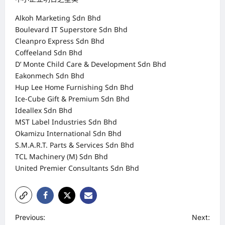
Alkoh Marketing Sdn Bhd
Boulevard IT Superstore Sdn Bhd
Cleanpro Express Sdn Bhd
Coffeeland Sdn Bhd
D’ Monte Child Care & Development Sdn Bhd
Eakonmech Sdn Bhd
Hup Lee Home Furnishing Sdn Bhd
Ice-Cube Gift & Premium Sdn Bhd
Ideallex Sdn Bhd
MST Label Industries Sdn Bhd
Okamizu International Sdn Bhd
S.M.A.R.T. Parts & Services Sdn Bhd
TCL Machinery (M) Sdn Bhd
United Premier Consultants Sdn Bhd
P
Previous:
Next: