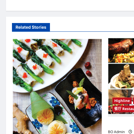
o
s
t
Related Stories
n
a
v
i
g
a
t
Highline
i
餐厅 Restau
o
开斋盛宴特辑
n
BO Admin