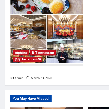
Highline
餐厅 Restaurant
餐厅 Restaurant00
餐馆
BO Admin
March 23, 2020
You May Have Missed