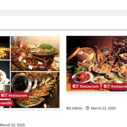
餐厅 Restaurant
餐厅 Restaura
餐厅 Restaurant
开斋盛宴特辑
rant00
BO Admin
March 23, 2020
March 23, 2020