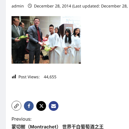
admin
December 28, 2014 (Last updated: December 28, 
Post Views:
44,655
P
Previous:
蒙切榭（Montrachet） 世界干白葡萄酒之王