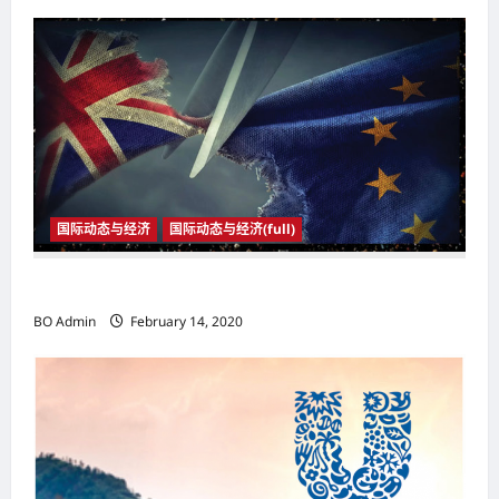
v
i
g
a
t
i
国际动态与经济
国际动态与经济(full)
o
n
2020年1月31日23时 英国与欧盟正式分家
BO Admin
February 14, 2020