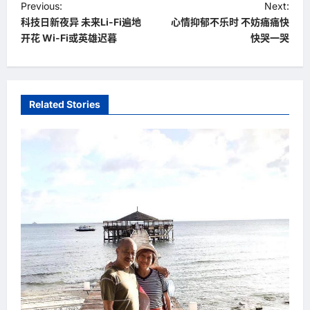
P
Previous:
Next:
科技日新夜异 未来Li-Fi遍地
心情抑郁不乐时 不妨痛痛快
o
开花 Wi-Fi或英雄迟暮
快哭一哭
s
t
n
Related Stories
a
v
i
g
a
t
i
o
n