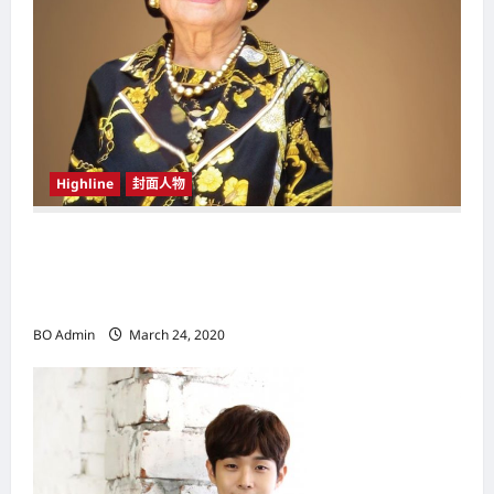
Highline
封面人物
新鸿基（Sun Hung Kai Properties）灵魂人物
邝肖卿（Kwong Siuhing） 成为香港
（Hongkong）名副其实女首富
BO Admin
March 24, 2020