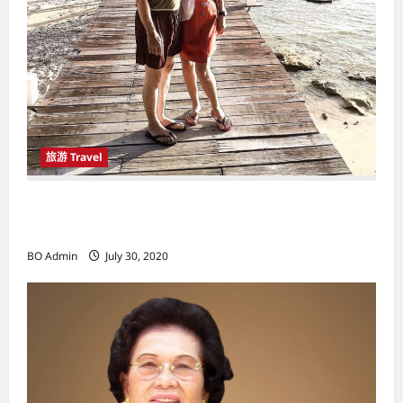
旅游 Travel
拥有阳光丶沙滩丶海洋的理想度假胜地 刁曼岛
（Pulau Tioman）让游客玩得尽兴
BO Admin
July 30, 2020