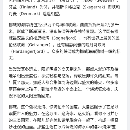
它西临大西洋，北濒北冰洋（Arctic），与瑞典（Sweden），
芬兰（Finland）为邻，并隔斯卡格拉克（Skagerrak）海峡和
丹麦（Denmark）遥遥相望。
挪威的海岸线包括近5万个岛屿和峡湾，曲曲折折绵延2万多千
米，形成了断岸深港、瀑布峡湾等许多独特景观。这里既有挪
威最深最长的松恩峡湾（Sognefjord），也有世界上最美的盖
伦格峡湾（Geiranger），还有幽静闲雅的哈丹哥峡湾
（Hardangerfjord）。众多的峡湾成为挪威海岸独树一帜的标
志。
当漫漫寒冬远去，阳光明媚的夏天到来时，挪威人就迫不及待
地争相出去度假，享受轻松与悠闲，释放压抑许久的狂欢。每
年夏至那天，挪威人都会集体到海边燃起盛大的篝火，很多家
庭还会带上孩子，到海岸附近的小岛上过一个烧烤狂欢夜，庆
祝不眠的太阳重新回来。
挪威，这个傲视沧海、惊涛拍岸的国度，大自然赐予了它足以
震慑世人的魅力，在这冰川、这海水、这火焰，看似不可并存
的三类因素，在那儿却完美和谐地融合在一起了，构成一幅奇
妙壮观的画面。那些生活在冰冷清澈的海水中的各种海洋“宝