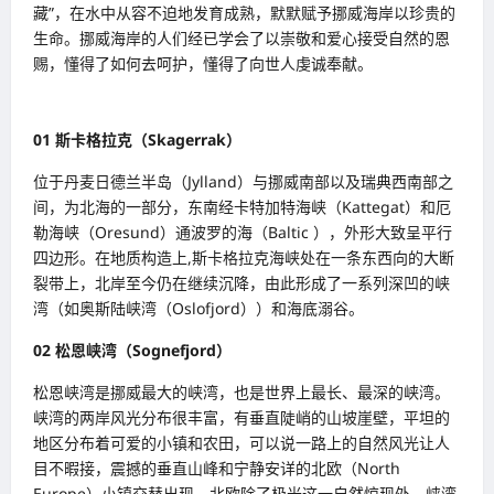
藏”，在水中从容不迫地发育成熟，默默赋予挪威海岸以珍贵的
生命。挪威海岸的人们经已学会了以崇敬和爱心接受自然的恩
赐，懂得了如何去呵护，懂得了向世人虔诚奉献。
01 斯卡格拉克（Skagerrak）
位于丹麦日德兰半岛（Jylland）与挪威南部以及瑞典西南部之
间，为北海的一部分，东南经卡特加特海峡（Kattegat）和厄
勒海峡（Oresund）通波罗的海（Baltic ），外形大致呈平行
四边形。在地质构造上,斯卡格拉克海峡处在一条东西向的大断
裂带上，北岸至今仍在继续沉降，由此形成了一系列深凹的峡
湾（如奥斯陆峡湾（Oslofjord））和海底溺谷。
02 松恩峡湾（Sognefjord）
松恩峡湾是挪威最大的峡湾，也是世界上最长、最深的峡湾。
峡湾的两岸风光分布很丰富，有垂直陡峭的山坡崖壁，平坦的
地区分布着可爱的小镇和农田，可以说一路上的自然风光让人
目不暇接，震撼的垂直山峰和宁静安详的北欧（North
Europe）小镇交替出现，北欧除了极光这一自然惊现外，峡湾