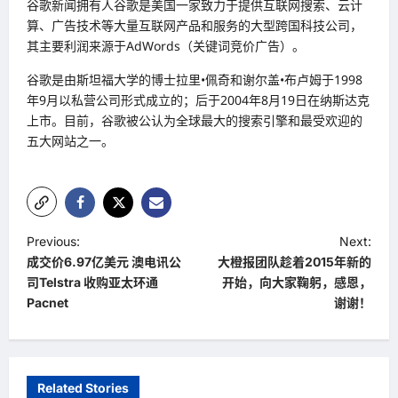
谷歌新闻拥有人谷歌是美国一家致力于提供互联网搜索、云计
算、广告技术等大量互联网产品和服务的大型跨国科技公司，
其主要利润来源于AdWords（关键词竞价广告）。
谷歌是由斯坦福大学的博士拉里•佩奇和谢尔盖•布卢姆于1998
年9月以私营公司形式成立的；后于2004年8月19日在纳斯达克
上市。目前，谷歌被公认为全球最大的搜索引擎和最受欢迎的
五大网站之一。
P
Previous:
Next:
成交价6.97亿美元 澳电讯公
大橙报团队趁着2015年新的
o
司Telstra 收购亚太环通
开始，向大家鞠躬，感恩，
s
Pacnet
谢谢！
t
n
a
Related Stories