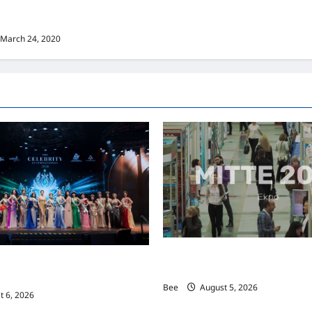
 Korea）新晋小鲜肉 崔宇植（Choi
k） 可爱腼腆模样让影迷尖叫
March 24, 2020
MITTE 2026举办期间 独角兽
际名人夫人选美大赛圆满落幕 以美丽
手国际伙伴共办“数字与文化旅游
2026马来西亚旅游年
Bee
August 5, 2026
 6, 2026