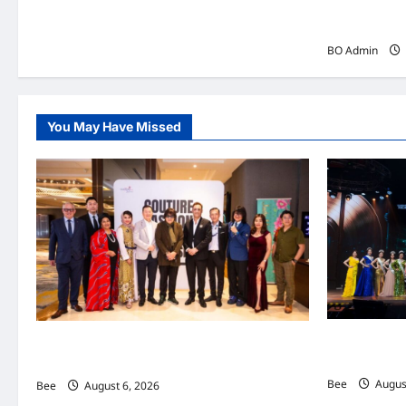
韩国（South
Woo-shi
BO Admin
You May Have Missed
2026年国
吉隆坡男装周第二季华丽落幕 以《教父》为灵感
传递使命助力
重塑当代男士风尚
Bee
August
Bee
August 6, 2026