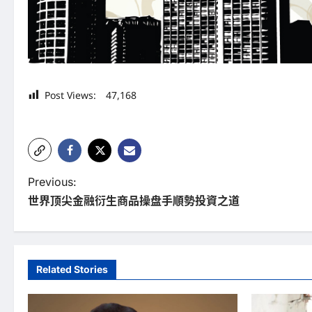
Post Views:
47,168
P
Previous:
世界顶尖金融衍生商品操盘手順勢投資之道
o
s
t
Related Stories
n
a