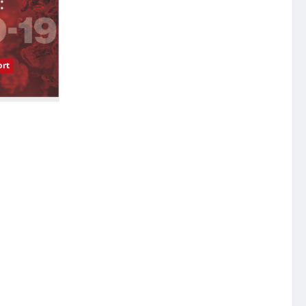
rt
受影响