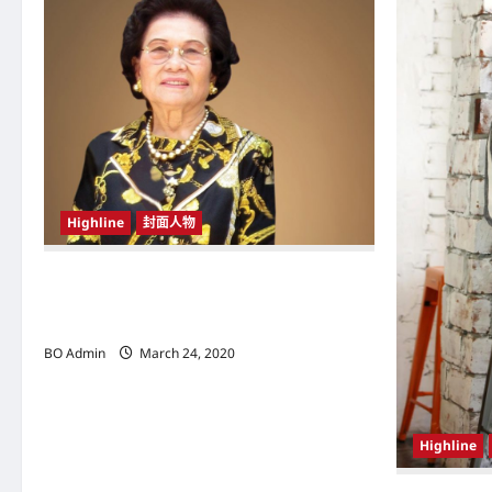
v
i
g
a
t
Highline
封面人物
i
o
新鸿基（Sun Hung Kai Properties）灵魂人物
邝肖卿（Kwong Siuhing） 成为香港
n
（Hongkong）名副其实女首富
BO Admin
March 24, 2020
Highline