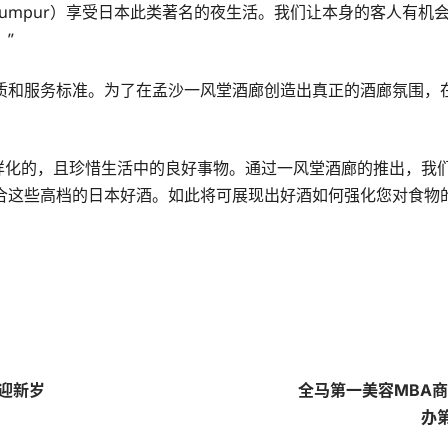
 Lumpur）享受日本此类著名的夜生活。我们让本身的客人有
”
质和服务标准。为了在孟沙一风堂酒廊创造出真正的酒廊氛围，
客是多样化的，且珍惜生活中的良好事物。通过一风堂酒廊的推出，
合这些高档的日本好酒。如此将可展现出好酒如何强化您对食物的
皇迎新岁
全马第一美容MBA商业管理
办第