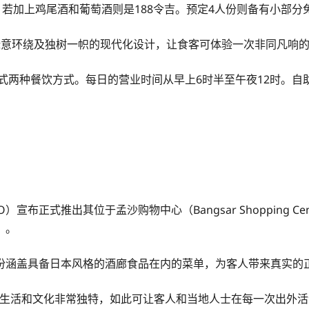
，若加上鸡尾酒和葡萄酒则是188令吉。预定4人份则备有小部
绿意环绕及独树一帜的现代化设计，让食客可体验一次非同凡响
菜式两种餐饮方式。每日的营业时间从早上6时半至午夜12时。
DO）宣布正式推出其位于孟沙购物中心（Bangsar Shopping
）。
份涵盖具备日本风格的酒廊食品在内的菜单，为客人带来真实的
an）的夜生活和文化非常独特，如此可让客人和当地人士在每一次