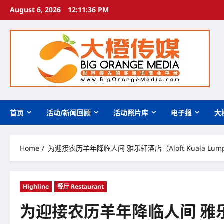
Skip
August 6, 2026
12:11:37 PM
to
content
首页
活动/新闻回顾
活动照片库
电子报
大
Home
为迎接农历羊年降临人间 雅乐轩酒店（Aloft Kuala Lum
Highline
餐厅 Restaurant
为迎接农历羊年降临人间 雅乐轩酒店