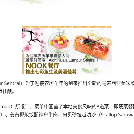
ur Sentral）为了迎接农历羊年的到来推出全新的马来西亚美味菜单（
酒佳酿。
ozaiman）所设计。菜单中涵盖了本地美食风味的8道菜，即
rbet）、姜黄椰浆饭配神户牛肉、扇贝砂拉越叻沙（Scallop Sarawak 