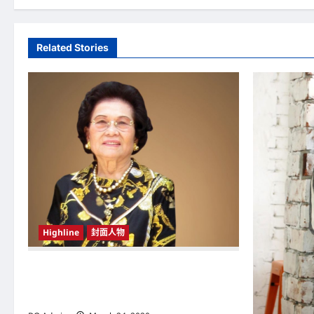
t
n
Related Stories
a
v
i
g
a
t
i
Highline
封面人物
o
n
新鸿基（Sun Hung Kai Properties）灵魂人物
邝肖卿（Kwong Siuhing） 成为香港
（Hongkong）名副其实女首富