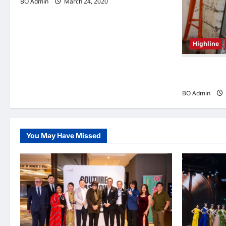
BO Admin
March 24, 2020
Highline
韩国（South
Woo-shi
BO Admin
You May Have Missed