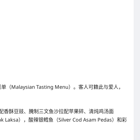
Malaysian Tasting Menu）。客人可籍此与爱人，
菠菜酱配香酥豆豉、腌制三文鱼沙拉配苹果碎、清炖鸡汤面
Laksa），酸辣银鳕鱼（Silver Cod Asam Pedas）和彩