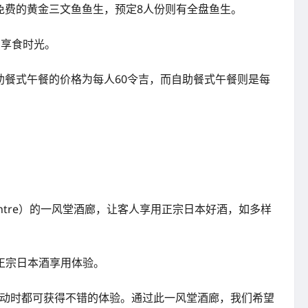
分免费的黄金三文鱼鱼生，预定8人份则有全盘鱼生。
的享食时光。
自助餐式午餐的价格为每人60令吉，而自助餐式午餐则是每
 Centre）的一风堂酒廊，让客人享用正宗日本好酒，如多样
正宗日本酒享用体验。
出外活动时都可获得不错的体验。通过此一风堂酒廊，我们希望