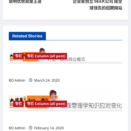
说明优势就是王道
企业家创立 SEEK公司 成全
s
球领先的招聘网站
t
n
a
Related Stories
v
i
专栏
专栏 Column (all post)
g
a
打造不败的商业模式
t
BO Admin
March 24, 2020
i
o
专栏
专栏 Column (all post)
n
增强管理学知识应对变化
BO Admin
February 14, 2020