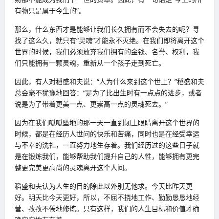
有物只是属于今生的”。
那么，什么东西才是能够让我们长久拥有而不会失去的呢？寻
找了这么久，就只有“灵魂”才能永不灭绝。在我们即将离开这个
世界的时候，我们必须放弃我们拥有的金钱、名誉、权利，我
们只能拥有一颗灵魂，重新从一个孩子走到死亡。
因此，有人对稻盛和夫说：“人为什么来到这个世上？”稻盛和夫
总会毫不犹豫地回答：“是为了比出生时有一点点的进步，或者
说是为了带着更美一点、更崇高一点的灵魂死去。”
因为在我们呱呱坠地的那一天一直到闭上眼睛离开这个世界的
时候，都是在经历人世问的快乐和苦痛，同时也是在经受幸运
与不幸的洗礼，一直努力地生存着。我们经历过的这些日子就
是在锻炼我们，能够帮助我们提升自己的人性，能够拥有更完
整更完美更高尚的灵魂离开这个人间。
稻盛和夫认为人生的目的除此以外别无他求。今天比昨天更
好。明天比今天更好，所以，不屈不挠地工作、勤勤恳恳地经
营、孜孜不倦地修炼。只有这样，我们的人生目标和价值才确