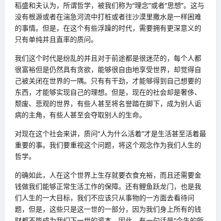
稻盛和夫认为，所谓哲学，被我们称为“理念”或者“思想”。这与
没有根源或者在湍急河流中打桩或者往沙漠里撒水是一样困难
的事情。但是，在这个有些浮躁的时代，需要拥有更深意义的
只有单纯并且直率的质问。
我们这个时代是纷乱的并且对于前途都是很迷茫的，每个人都
很富裕但是仍然具有贪欲，能够很自由地享受世界，却觉得自
己被关闭在世界的一隅。只有有干劲，才能够得到自己想要的
东西，才能够实现自己的理想。但是，现在的社会却是奢侈、
颓废、悲观的世界，有些人甚至将名誉踏在脚下，成为别人诟
病的主角，有些人甚至会夺取别人的生命。
对现在这个社会来讲，质问“人为什么活着”才是生活甚至活着最
重要的事。我们要重视这个问题，将这个观念作为我们人生的
哲学。
的确如此，人在这个世界上生存就要衣食充裕，而且还需要金
钱做我们能够正常生活工作的保障。还有鲤鱼跃龙门，也是我
们人生的一大目标，我们不应该只从事物的一方面去看待问
题，但是，这些只是这一世的一部分，因为我们身上所有的钱
财都不能成为我们下一世的资本。因此，有一句话是“今生的所