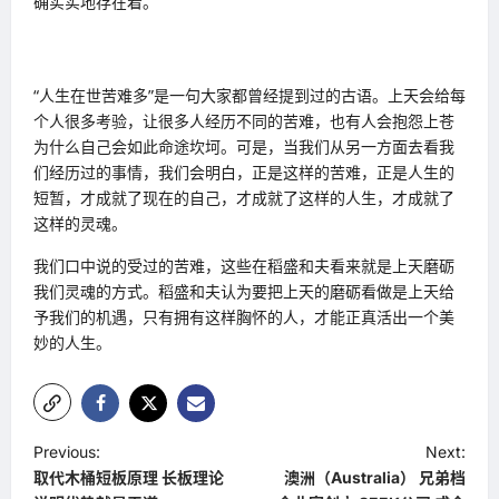
确实实地存在着。
“人生在世苦难多”是一句大家都曾经提到过的古语。上天会给每
个人很多考验，让很多人经历不同的苦难，也有人会抱怨上苍
为什么自己会如此命途坎坷。可是，当我们从另一方面去看我
们经历过的事情，我们会明白，正是这样的苦难，正是人生的
短暂，才成就了现在的自己，才成就了这样的人生，才成就了
这样的灵魂。
我们口中说的受过的苦难，这些在稻盛和夫看来就是上天磨砺
我们灵魂的方式。稻盛和夫认为要把上天的磨砺看做是上天给
予我们的机遇，只有拥有这样胸怀的人，才能正真活出一个美
妙的人生。
P
Previous:
Next:
取代木桶短板原理 长板理论
澳洲（Australia） 兄弟档
o