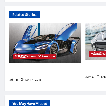
t
n
Related Stories
a
v
i
g
汽车炫富 Whe
a
汽车炫富 Wheels Of Fourtune
t
Mercedes-
号称拥2000匹马力 中国（China）“电动超跑”
豪华轿车
i
AT96 TREV和GT96 TREV吸睛
admin
Feb
admin
April 4, 2016
o
n
You May Have Missed