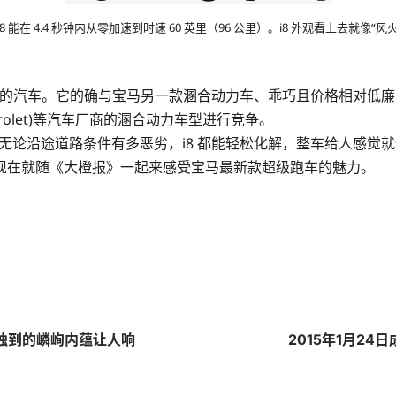
能在 4.4 秒钟内从零加速到时速 60 英里（96 公里）。i8 外观看上去就像“风
起的汽车。它的确与宝马另一款溷合动力车、乖巧且价格相对低廉的 
hevrolet)等汽车厂商的溷合动力车型进行竞争。
于大显身手。无论沿途道路条件有多恶劣，i8 都能轻松化解，整车给
现在就随《大橙报》一起来感受宝马最新款超级跑车的魅力。
y） 独到的嶙峋内蕴让人响
2015年1月24