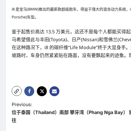
i8 是宝马(BMW)推出的最新款超级跑车，得益于强大的混合动力系统，i8 
Porsche)车型。
鉴于起售价高达 13.5 万美元，这还不是每个人都能买得
马希望借此与丰田(Toyota)、日产(Nissan)和雪佛兰(C
在这种路况下，i8 的碳纤维“Life Module”终
坡路时，车身仍然紧紧贴在路面，没有要飘起来的迹象。
P
Previous:
位于泰国（Thailand）南部 攀牙湾（Phang Nga Ba
o
往
s