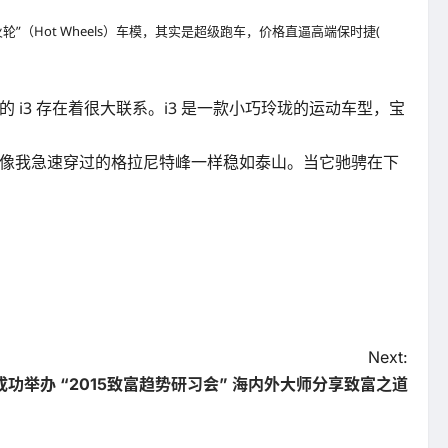
火轮”（Hot Wheels）车模，其实是超级跑车，价格直逼高端保时捷(
i3 存在着很大联系。i3 是一款小巧玲珑的运动车型，宝
人感觉就像我急速穿过的格拉尼特峰一样稳如泰山。当它驰骋在下
Next:
日成功举办 “2015致富趋势研习会” 海内外大师分享致富之道