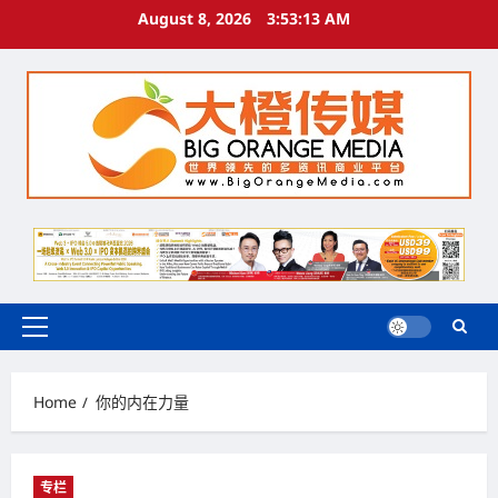
Skip
August 8, 2026
3:53:13 AM
to
content
Primary
Menu
Home
你的内在力量
专栏