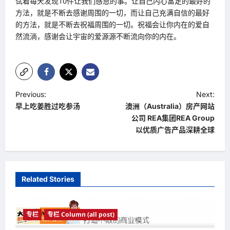
试着每天发现10件让我们感恩的事。让自己内心富足的最好的
方法，就是不断去感谢周围的一切，而让自己充满自信的最好
的方法，就是不断去祝福周围的一切。祝福会让你内在的爱自
然流淌，感谢会让宇宙的爱源源不断流向你的内在。
P
Previous:
Next:
早上吃姜胜过吃参汤
澳洲（Australia）房产网站
o
公司 REA集团REA Group
s
以优质广告产品深耕全球
t
n
a
Related Stories
v
i
专栏
专栏 Column (all post)
g