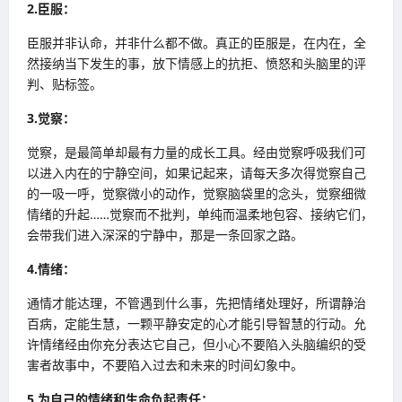
2.臣服：
臣服并非认命，并非什么都不做。真正的臣服是，在内在，全
然接纳当下发生的事，放下情感上的抗拒、愤怒和头脑里的评
判、贴标签。
3.觉察：
觉察，是最简单却最有力量的成长工具。经由觉察呼吸我们可
以进入内在的宁静空间，如果记起来，请每天多次得觉察自己
的一吸一呼，觉察微小的动作，觉察脑袋里的念头，觉察细微
情绪的升起……觉察而不批判，单纯而温柔地包容、接纳它们，
会带我们进入深深的宁静中，那是一条回家之路。
4.情绪：
通情才能达理，不管遇到什么事，先把情绪处理好，所谓静治
百病，定能生慧，一颗平静安定的心才能引导智慧的行动。允
许情绪经由你充分表达它自己，但小心不要陷入头脑编织的受
害者故事中，不要陷入过去和未来的时间幻象中。
5.为自己的情绪和生命负起责任：