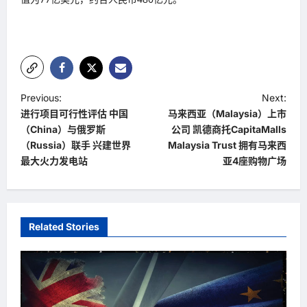
P
Previous:
Next:
进行项目可行性评估 中国
马来西亚（Malaysia）上市
o
（China）与俄罗斯
公司 凯德商托CapitaMalls
s
（Russia）联手 兴建世界
Malaysia Trust 拥有马来西
t
最大火力发电站
亚4座购物广场
n
a
v
Related Stories
i
g
a