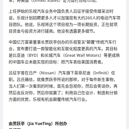
车，将美国（United States）定为首打目标市场。
上任伊始的乐视汽车业务中国负责人吕征宇接受传媒采访时
说，乐视计划招聘更多人才以加强现有大约260人的电动汽车项
目团队。他说，乐视将这个项目视为一项长期投资，正在就项
目资金与投资方进行磋商。他没有透露更多细节。
中国亿万富豪董事长贾跃亭创办的乐视誓言“颠覆”传统汽车行
业，宣布要打造一款智能化和互联化程度更高的汽车。其目标
是比亚迪（BYD）和长城汽车（Great Wall Motors）等更成熟
的中国车企未能实现的目标：把汽车卖给美国消费者。
吕征宇曾在日产（Nissan）汽车旗下英菲尼迪（Infiniti）任
职。吕氏确信，就像贾跃亭所说的那样，对于每件新生事物，
当人们第一次看到的时候，首先会忽视你，然后会笑话你，再
然后会反对你，然后你就赢了；利用自己在设计、制造和分销
方面的优势，乐视有机会颠覆传统汽车行业。
由贾跃亭（Jia YueTing）所创办