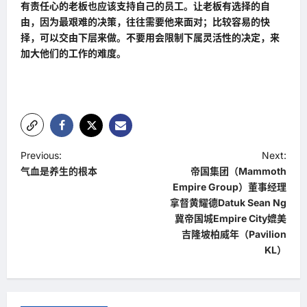
有责任心的老板也应该支持自己的员工。让老板有选择的自
由，因为最艰难的决策，往往需要他来面对；比较容易的快
择，可以交由下层来做。不要用会限制下属灵活性的决定，来
加大他们的工作的难度。
P
Previous:
Next:
气血是养生的根本
帝国集团（Mammoth
o
Empire Group）董事经理
s
拿督黄耀德Datuk Sean Ng
t
冀帝国城Empire City媲美
吉隆坡柏威年（Pavilion
n
KL）
a
v
i