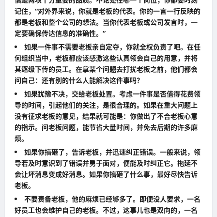
记住，“对外界来说，你就是老板的代表。你的一言一行反映的
都是老板和整个公司的想法。当你代表老板或公司发言时，一
定要确保传达信息的准确性。”
如果一件事不需要老板亲自定夺，你就全权负责了吧。在任
何组织当中，老板都应该感激这些认真领会自己的用意，并将
其逐级下传的员工。在拿某个问题去打扰老板之前，他们都会
问自己：还有别的什么人能解决这件事吗？
如果犹豫不决，交给老板处置。考虑一件事是否值得花费领
导的时间，引起他们的关注，是很合理的。如果在重大问题上
没有征求老板的意见，结果就可能是：你做出了不合老板心意
的指示。问老板问题，能节省大量时间，并免去后期的许多麻
烦。
如果你搞砸了，告诉老板，并迅速纠正错误。一般来说，领
导若及时意识到了错误并勇于面对，便能及时纠正它。拖延不
会让坏消息变成好消息。如果你搞砸了什么事，最好尽快告诉
老板。
不要责备老板，他的麻烦已经够多了。即便没人要求，一名
好员工也会维护自己的老板。不过，这事儿也是双向的，一名