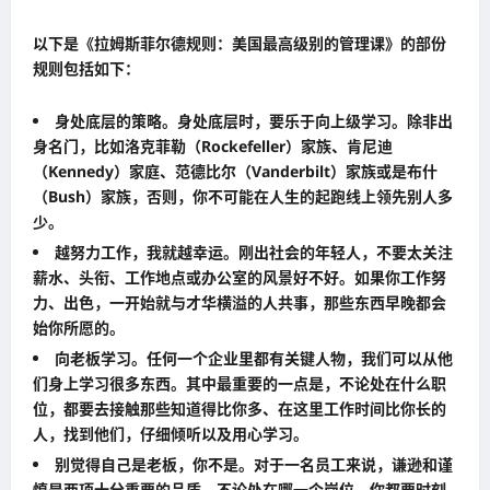
以下是《拉姆斯菲尔德规则：美国最高级别的管理课》的部份
规则包括如下：
身处底层的策略。身处底层时，要乐于向上级学习。除非出
身名门，比如洛克菲勒（Rockefeller）家族、肯尼迪
（Kennedy）家庭、范德比尔（Vanderbilt）家族或是布什
（Bush）家族，否则，你不可能在人生的起跑线上领先别人多
少。
越努力工作，我就越幸运。刚出社会的年轻人，不要太关注
薪水、头衔、工作地点或办公室的风景好不好。如果你工作努
力、出色，一开始就与才华横溢的人共事，那些东西早晚都会
始你所愿的。
向老板学习。任何一个企业里都有关键人物，我们可以从他
们身上学习很多东西。其中最重要的一点是，不论处在什么职
位，都要去接触那些知道得比你多、在这里工作时间比你长的
人，找到他们，仔细倾听以及用心学习。
别觉得自己是老板，你不是。对于一名员工来说，谦逊和谨
慎是两项十分重要的品质。不论处在哪一个岗位，你都要时刻