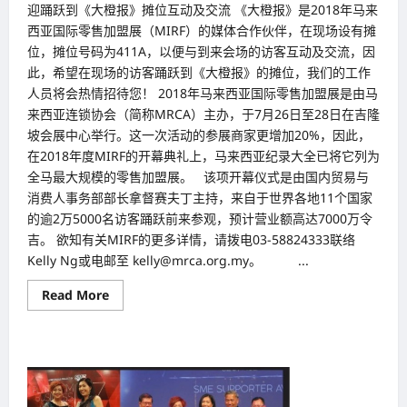
迎踊跃到《大橙报》摊位互动及交流 《大橙报》是2018年马来
西亚国际零售加盟展（MIRF）的媒体合作伙伴，在现场设有摊
位，摊位号码为411A，以便与到来会场的访客互动及交流，因
此，希望在现场的访客踊跃到《大橙报》的摊位，我们的工作
人员将会热情招待您！ 2018年马来西亚国际零售加盟展是由马
来西亚连锁协会（简称MRCA）主办，于7月26日至28日在吉隆
坡会展中心举行。这一次活动的参展商家更增加20%，因此，
在2018年度MIRF的开幕典礼上，马来西亚纪录大全已将它列为
全马最大规模的零售加盟展。 该项开幕仪式是由国内贸易与
消费人事务部部长拿督赛夫丁主持，来自于世界各地11个国家
的逾2万5000名访客踊跃前来参观，预计营业额高达7000万令
吉。 欲知有关MIRF的更多详情，请拨电03-58824333联络
Kelly Ng或电邮至 kelly@mrca.org.my。 ...
Read
Read More
more
about
马
来
西
亚
国
际