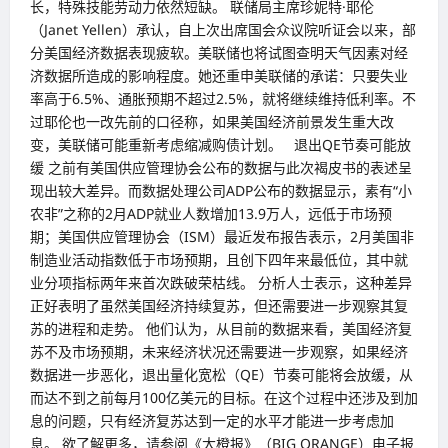
长，特殊技能劳动力依然短缺。 联储局主席珍妮特·耶伦
（Janet Yellen）承认，自上次出席国会众议院听证会以来，部
分美国经济数据表现疲软。美联储也将试图查明天气因素对经
济数据所造成的影响程度。她还重申美联储的承诺：只要失业
率高于6.5%、通胀预期不超过2.5%，就将继续维持低利率。不
过耶伦也一改先前的口径称，如果美国经济前景发生重大改
变，美联储可能重新考虑缩减购债计划。 退出QE节奏可能放
缓 之前有美国供应管理协会公布的数据与此次褐皮书的表述呈
现出较大差异。而数据处理公司ADP公布的数据显示，素有“小
农非”之称的2月ADP就业人数增加13.9万人，远低于市场预
期；美国供应管理协会（ISM）最近发布报告表示，2月美国非
制造业活动指数低于市场预期，且创下四年来最低位，其中就
业分项指标两年来首次跌破荣枯线。 分析人士表示，这种差异
正好表明了虽然美国经济持续复苏，但还需要进一步观察其复
苏的进程和走势。 他们认为，从目前的数据来看，美国经济复
苏不及市场预期，未来经济状况还需要进一步观察，如果经济
数据进一步恶化，退出量化宽松（QE）节奏可能将会放缓，从
而达不到之前每月100亿美元的目标。在这个过程中还涉及到加
息的问题，只有经济复苏达到一定的水平才能进一步考虑加
息。 欲了解更多，请参阅《大橙报》（BIG ORANGE）电子报