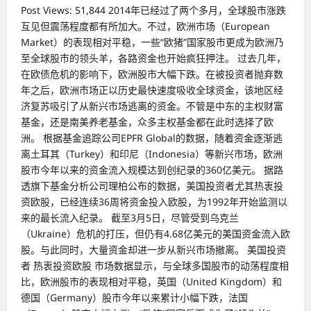
Post Views: 51,844 2014年已经过了两个多月，全球股市涨跌
互见但震荡程度都有所加大。不过，欧洲市场（European
Market）的表现相对平稳，一些“欧猪”国家股市更成为欧洲乃
至全球股市的领头羊，各路资金也开始疯狂押注。 过去几年，
在欧债危机的影响下，欧洲股市大幅下跌。在被投资者抛弃数
年之后，欧洲市场正以历史最快速度吸收全球资金，该地区经
济复苏吸引了从新兴市场逃离的资金。不管是中东的主权财富
基金，还是南美养老基金，众多主权基金都在此时选择了欧
洲。 根据基金追踪公司EPFR Global的数据，随着资金逐渐逃
离土耳其（Turkey）和印尼（Indonesia）等新兴市场，欧洲
股市今年以来的资金流入规模达到创纪录的360亿美元。 据路
透旗下基金分析公司理柏公布的数据，美国投资者尤其热衷投
资欧股，已经连续36周将资金投入欧股，为1992年开始监测以
来的最长流入纪录。 截至3月5日，尽管受到乌克兰
（Ukraine）危机的打压，但仍有4.68亿美元的美国资金流入欧
股。与此同时，大量资金却进一步从新兴市场撤离。 美国投资
者 热衷投资欧股 市场数据显示，与全球多国股市的动荡程度相
比，欧洲股市的表现相对平稳，英国（United Kingdom）和
德国（Germany）股市今年以来累计小幅下跌，法国