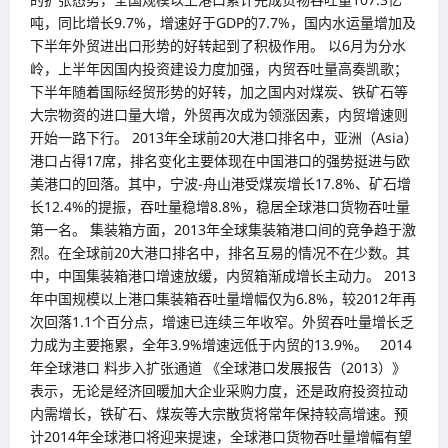
业
伙
吨，同比增长9.7%，增速好于GDP的7.7%，国内水运量增加及
伴
下半年外贸进出口形势的好转起到了积极作用。 以6月为分水
奖”（SME
Supporter
岭，上半年因国内投资建设力度加强，内贸吞吐量高奏凯歌；
Award）
下半年随着国际经贸形势的好转，加之国内对煤炭、铁矿石等
大宗物资的进口量大增，外贸再次成为领涨因素，内贸增速则
开始一路下行。 2013年全球前20大港口排名中，亚洲（Asia）
港口占得17席，排名变化主要体现在中国港口的强势挺进与欧
美港口的回落。其中，宁波-舟山港受煤炭增长17.8%、矿石增
长12.4%的提振，吞吐量稳增8.8%，稳居全球港口货物吞吐量
第一名。 集装箱方面，2013年全球集装箱港口间的竞争趋于激
烈。在全球前20大港口排名中，排名互易的情况不在少数。其
中，中国集装箱港口增速放缓，内贸箱渐成增长主动力。 2013
年中国规模以上港口集装箱吞吐量增幅仅为6.8%，较2012年再
次回落1.1个百分点，增速已连续三年收窄。外贸吞吐量增长乏
力成为主要拖累，全年3.9%增速远低于内贸的13.9%。 2014
年全球港口 料步入扩张通道 《全球港口发展报告（2013）》
表示，无论是经济回暖加大企业采购力度，还是政府投资拉动
内需增长，铁矿石、煤炭等大宗散货将常年保持较高增速。预
计2014年全球港口将迎来提速，全球港口货物吞吐量增幅有望