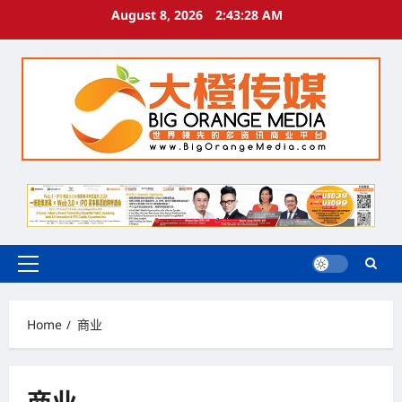
Skip
August 8, 2026
2:43:30 AM
to
content
Primary
Menu
Home
商业