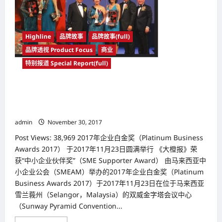
零
售
加
盟
展
（MIRF）
Highline
品牌故事
品牌故事(full)
访
客
品牌透视 Product Focus
商业
欢
迎
特别报道 Special Report(full)
踊
跃
到
2017年企业白金奖（Platinum Business Awards 2017） 于
《大
橙
2017年11月23日圆满举行 《大橙报》荣获“中小企业伙伴
报》
奖”（SME Supporter Award）
摊
位
admin
November 30, 2017
互
动
Post Views: 38,969 2017年企业白金奖（Platinum Business
及
交
Awards 2017） 于2017年11月23日圆满举行 《大橙报》荣
流
获“中小企业伙伴奖”（SME Supporter Award） 由马来西亚中
小企业公会（SMEAM）举办的2017年企业白金奖（Platinum
Business Awards 2017）于2017年11月23日在位于马来西亚
雪兰莪州（Selangor，Malaysia）的双威金字塔会议中心
（Sunway Pyramid Convention...