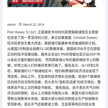
商业
国际动态与经济
全
球
速
度
美国经济增长放缓 珍妮特·耶伦（Janet Yellen） 或调整货币政
最
快
策
吸
admin
March 22, 2014
金
王
Post Views: 51,621 正是褐皮书中的内容使美联储现任主席耶
伦改变了其一贯坚持的口径，表示如果美国（United States）
经济前景发生重大改变，美联储可能重新考虑缩减购债计划。
从美国2月制造业指数53.2的数据来看，美国经济似乎正在获取
正向的经济发展动能，服务业支出0.9%的增幅也显示出2001年
以来此方面的最好成绩。 然而美联储公布的最新褐皮书上的数
据，却将之前人们的美好愿景打破了。报告显示，从1月到2月
初，美联储的12个联储地区中，纽约和费城的经济活动呈现下
滑态势。除此之外，芝加哥的经济增长也放缓。其他8个联储地
区的经济状况有所改善，但大多为“温和至适度”的经济增长，整
体表现不如上次的褐皮书报告。 报告指出，由于恶劣天气对经
济活动的限制，自从上次褐皮书报告以来，美国大部分地区的
零售业销售增长变弱，美国大部分地区的制造业生产和销售也
受到影响。恶劣天气还拖累波士顿、芝加哥等地区的就业增