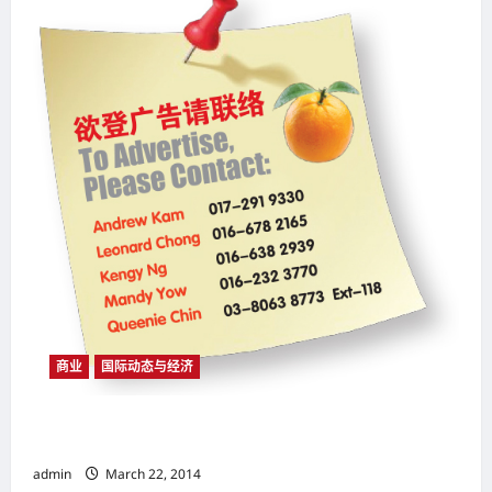
球
气
候
变
暖
影
响
大
日
本
（Japan）
每
年
因
洪
灾
损
失
67
亿
美
元
商业
国际动态与经济
欧债危机后受重视 欧洲市场（European Market） 成全球速
度最快吸金王
admin
March 22, 2014