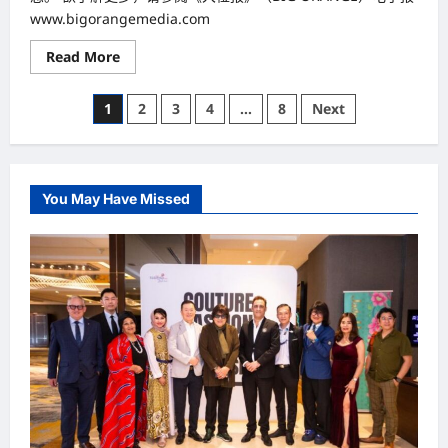
www.bigorangemedia.com
Read
Read More
more
about
美
Posts
1
2
3
4
…
8
Next
国
经
pagination
济
增
长
放
缓
You May Have Missed
珍
妮
特
·
耶
伦
（Janet
Yellen）
或
调
整
货
币
政
策