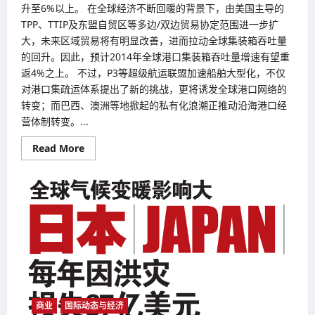
升至6%以上。 在全球经济不断回暖的背景下，由美国主导的
TPP、TTIP及东盟自贸区等多边/双边贸易协定范围进一步扩
大，未来区域贸易将有明显改善，进而拉动全球集装箱吞吐量
的回升。因此，预计2014年全球港口集装箱吞吐量增速有望重
返4%之上。 不过，P3等超级航运联盟加速船舶大型化，不仅
对港口集疏运体系提出了新的挑战，更将诱发全球港口网络的
转变；而巴西、澳洲等地掀起的私有化浪潮正推动沿海港口经
营体制转变。...
Read
Read More
more
about
中
国
强
劲
挺
进
欧
美
回
落
全
球
港
口
商业
国际动态与经济
排