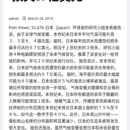
名
大
全球气候变暖影响大 日本（Japan） 每年因洪灾损失67亿美元
洗
牌
admin
March 24, 2014
Post Views: 52,676 日本（Japan）环境省的研究小组发表报告
说，由于全球气候变暖，本世纪末日本年平均气温可能升高
３．５至６．４摄氏度。届时，日本每年因洪水而遭受的损失
最多可达约６７亿美元，相当于上世纪末的３倍多。 研究小组
用４种电脑模型预测了未来气候变化，推算了该变化对一些领
域的影响，并与２０世纪末进行对比。 报告显示，至本世纪
末，日本因气候变化而遭受的最大损失很可能是洪水带来的，
损失额最多将达约６７亿美元。 届时，海平面升高的最大幅度
可能为６０厘米，日本全国８５％的海滨沙滩将被淹没，最高
潮位所导致的损失会进一步增加。 气候变暖对健康和农业等的
影响也将逐渐显现。本世纪末，日本所有都道府县死于酷暑的
人数都可能增加１倍多。 随着气温上升，传播登革热病毒的白
纹伊蚊的分布范围在本世纪末将达日本国土面积的７５％至９
６％，如今这一数字不到４０％。此外，日本高山针叶树——
偃松和山毛榉的分布面积将显著减少，日本的生态系统将发生
很大变化。 报告还指出，虽然气候变暖会使日本稻米收获量在