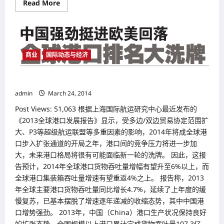
Read
Read More
more
about
2017
年
企
业
白
商业
国际动态与经济
金
奖
（Platinum
Business
中国强劲挺进欧美回落 全球港口排名大洗牌
Awards
2017）
admin
March 24, 2014
于
2017
Post Views: 51,063 根据上海国际航运研究中心最近发布的
年
《2013全球港口发展报告》显示，受多边/双边贸易协定范围扩
11
月
大、P3等超级航运联盟等多重因素的影响，2014年将成全球港
23
日
口步入扩张通道的开局之年，港口间的竞争压力将进一步加
圆
大，未来港口格局将很有可能面临新一轮的洗牌。 因此，这报
满
举
告预计，2014年全球港口货物吞吐量增幅有望升至6%以上，而
行
《大
全球港口集装箱吞吐量增速有望重返4%之上。 报告称，2013
橙
年全球主要港口货物吞吐量同比增长4.7%，延续了上年度的缓
报》
荣
慢复苏，已基本摆脱了增速逐年递减的收缩态势，其中中国港
获“中
口增势强劲。 2013年，中国（China）港口生产状况保持良好
小
企
的扩张态势，全国规模以上港口累计完成货物吞吐量107.3亿