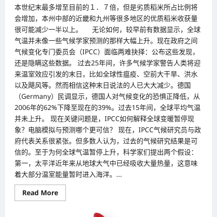
本世纪末最多增至目前的１．７倍，但是劣质稻米所占比例将
会增加，本州中部的近畿和九州等很多地区的优质稻米收获量
很可能减少一半以上。 无论如何，较早前有数据显示，全球
气温并未像一些气候学家预测的那样大幅上升。现在政府之间
气候变化专门委员会（IPCC）面临两难抉择：公布这些发现，
还是隐瞒这些数据。 过去25年间，许多气候学家警告人类将迎
来温室效应引发的末日，比如全球性瘟疫、空前大干旱、洪水
以及飓风等。然而相信这种末日说法的人已大大减少。德国
（Germany）民调显示，德国人对气候变化的恐惧正降低，从
2006年的62%下降至现在的39%。过去15年间，全球平均气温
并未上升。 现在关键问题是，IPCC如何解释全球变暖暂停现
象？电脑模拟与预测哪个更可信？ 现在，IPCC气候研究员与政
府代表关系很紧张。但多数人认为，过去的气候研究结果是可
信的。至于为何全球气温暂停上升，科学家们提出两个假设：
第一，太平洋近年来从地球大气中已经吸收大量热量，这意味
着大部分温室能量暂时进入海洋。...
Read
Read More
more
about
全