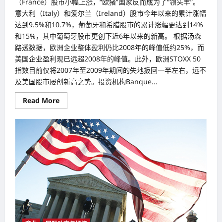
（France）股市小幅上涨，“欧猪”国家反而成为了“领头羊”。
意大利（Italy）和爱尔兰（Ireland）股市今年以来的累计涨幅
达到9.5%和10.7%，葡萄牙和希腊股市的累计涨幅更达到14%
和15%，其中葡萄牙股市更创下近6年以来的新高。 根据汤森
路透数据，欧洲企业整体盈利仍比2008年的峰值低约25%，而
美国企业盈利现已远超2008年的峰值。此外，欧洲STOXX 50
指数目前仅将2007年至2009年期间的失地扳回一半左右，远不
及美国股市屡创新高之势。投资机构Banque...
Read
Read More
more
about
欧
债
危
机
后
受
重
视
欧
洲
市
场
（European
Market）
成