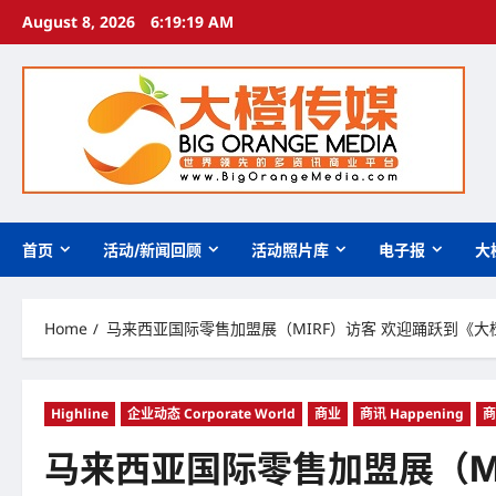
Skip
August 8, 2026
6:19:21 AM
to
content
首页
活动/新闻回顾
活动照片库
电子报
大
Home
马来西亚国际零售加盟展（MIRF）访客 欢迎踊跃到《
Highline
企业动态 Corporate World
商业
商讯 Happening
商
马来西亚国际零售加盟展（M