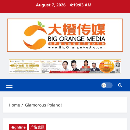
Skip
August 7, 2026
4:19:04 AM
to
content
Primary
Menu
Home
Glamorous Poland!
Highline
广告资讯