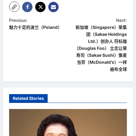
P
Previous:
Next:
魅力十足的波兰（Poland）
新加坡（Singapore）荣集
o
团（Sakae Holdings
s
Ltd.）创办人 符标雄
t
（Douglas Foo） 立志让荣
寿司（Sakae Sushi）像麦
n
当劳（McDonald’s）一样
a
遍布全球
v
i
g
Related Stories
a
t
i
o