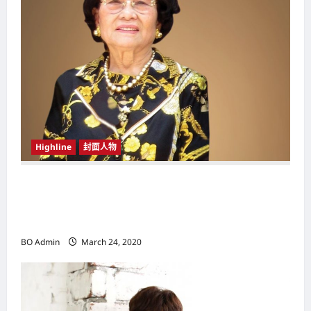
n
Highline
封面人物
新鸿基（Sun Hung Kai Properties）灵魂人物
邝肖卿（Kwong Siuhing） 成为香港
（Hongkong）名副其实女首富
BO Admin
March 24, 2020