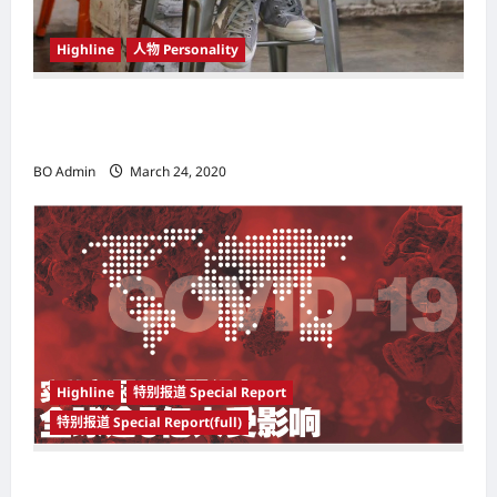
Highline
人物 Personality
韩国（South Korea）新晋小鲜肉 崔宇植（Choi
Woo-shik） 可爱腼腆模样让影迷尖叫
BO Admin
March 24, 2020
Highline
特别报道 Special Report
特别报道 Special Report(full)
实施新冠肺炎限行令 全球逾5亿人受影响