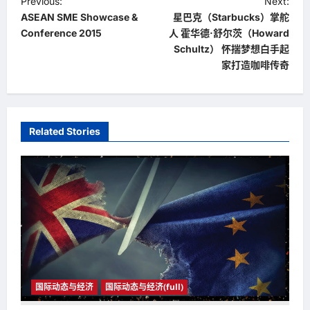
P
Previous:
Next:
ASEAN SME Showcase &
星巴克（Starbucks）掌舵
o
Conference 2015
人 霍华德·舒尔茨（Howard
s
Schultz） 怀揣梦想白手起
t
家打造咖啡传奇
n
a
v
Related Stories
i
g
a
t
i
o
n
国际动态与经济
国际动态与经济(full)