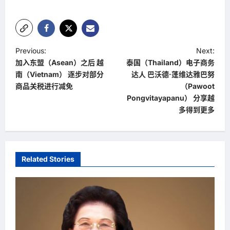
P
Previous:
Next:
加入东盟（Asean）之后 越
泰国（Thailand）电子商务
o
南（Vietnam） 逐步对部分
达人 巴沃德·蓬维达雅巴努
s
商品关税进行减免
（Pawoot
t
Pongvitayapanu） 分享越
多得到更多
n
a
v
Related Stories
i
g
a
t
i