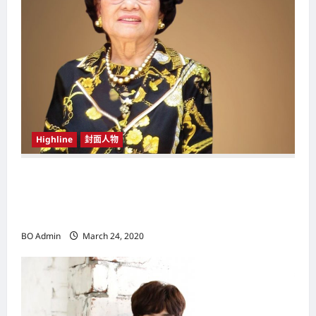
o
n
Highline
封面人物
新鸿基（Sun Hung Kai Properties）灵魂人物
邝肖卿（Kwong Siuhing） 成为香港
（Hongkong）名副其实女首富
BO Admin
March 24, 2020