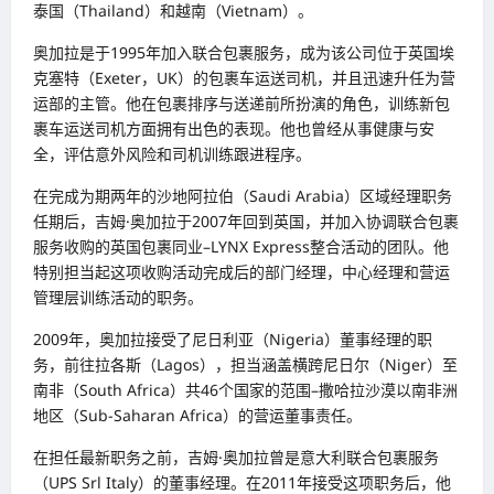
泰国（Thailand）和越南（Vietnam）。
奥加拉是于1995年加入联合包裹服务，成为该公司位于英国埃
克塞特（Exeter，UK）的包裹车运送司机，并且迅速升任为营
运部的主管。他在包裹排序与送递前所扮演的角色，训练新包
裹车运送司机方面拥有出色的表现。他也曾经从事健康与安
全，评估意外风险和司机训练跟进程序。
在完成为期两年的沙地阿拉伯（Saudi Arabia）区域经理职务
任期后，吉姆·奥加拉于2007年回到英国，并加入协调联合包裹
服务收购的英国包裹同业–LYNX Express整合活动的团队。他
特别担当起这项收购活动完成后的部门经理，中心经理和营运
管理层训练活动的职务。
2009年，奥加拉接受了尼日利亚（Nigeria）董事经理的职
务，前往拉各斯（Lagos），担当涵盖横跨尼日尔（Niger）至
南非（South Africa）共46个国家的范围–撒哈拉沙漠以南非洲
地区（Sub-Saharan Africa）的营运董事责任。
在担任最新职务之前，吉姆·奥加拉曾是意大利联合包裹服务
（UPS Srl Italy）的董事经理。在2011年接受这项职务后，他