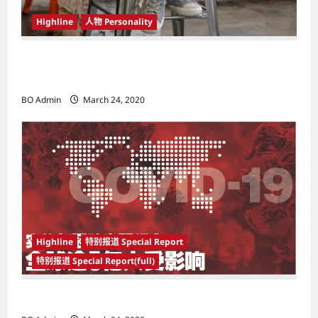
Highline
人物 Personality
韩国（South Korea）新晋小鲜肉 崔宇植（Choi
Woo-shik） 可爱腼腆模样让影迷尖叫
BO Admin
March 24, 2020
Highline
特别报道 Special Report
特别报道 Special Report(full)
实施新冠肺炎限行令 全球逾5亿人受影响