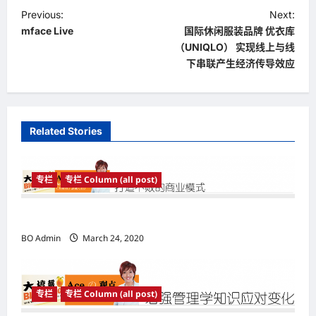
P
Previous:
Next:
mface Live
国际休闲服装品牌 优衣库
o
（UNIQLO） 实现线上与线
s
下串联产生经济传导效应
t
n
a
Related Stories
v
i
专栏
专栏 Column (all post)
g
a
打造不败的商业模式
t
BO Admin
March 24, 2020
i
o
专栏
专栏 Column (all post)
n