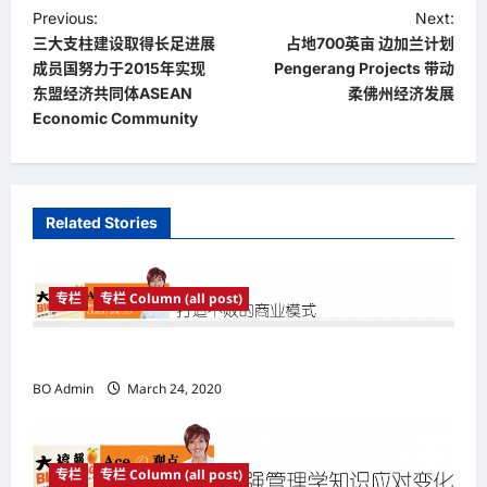
P
Previous:
Next:
三大支柱建设取得长足进展
占地700英亩 边加兰计划
o
成员国努力于2015年实现
Pengerang Projects 带动
s
东盟经济共同体ASEAN
柔佛州经济发展
t
Economic Community
n
a
v
Related Stories
i
g
专栏
专栏 Column (all post)
a
t
打造不败的商业模式
i
BO Admin
March 24, 2020
o
n
专栏
专栏 Column (all post)