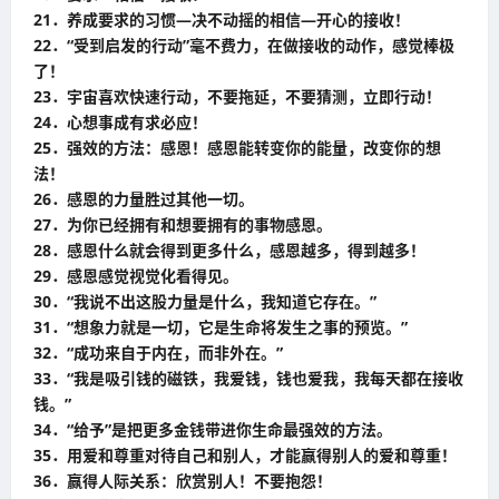
21．养成要求的习惯—决不动摇的相信—开心的接收！
22．“受到启发的行动”毫不费力，在做接收的动作，感觉棒极
了！
23．宇宙喜欢快速行动，不要拖延，不要猜测，立即行动！
24．心想事成有求必应！
25．强效的方法：感恩！感恩能转变你的能量，改变你的想
法！
26．感恩的力量胜过其他一切。
27．为你已经拥有和想要拥有的事物感恩。
28．感恩什么就会得到更多什么，感恩越多，得到越多！
29．感恩感觉视觉化看得见。
30．“我说不出这股力量是什么，我知道它存在。”
31．“想象力就是一切，它是生命将发生之事的预览。”
32．“成功来自于内在，而非外在。”
33．“我是吸引钱的磁铁，我爱钱，钱也爱我，我每天都在接收
钱。”
34．“给予”是把更多金钱带进你生命最强效的方法。
35．用爱和尊重对待自己和别人，才能赢得别人的爱和尊重！
36．赢得人际关系：欣赏别人！不要抱怨！