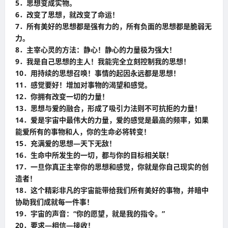
5．思想变成实物。
6．改变了思想，就改变了命运！
7．所有美好的思想都是强有力的，所有负面的思想都是脆弱无
力。
8．主宰心灵的方法：静心！静心的力量极为强大！
9．我是自己思想的主人！我能完全立刻控制我的思想！
10．用持续的思想召唤！事情的起因永远都是思想！
11．感觉要好！增加对事物的渴望和感觉。
12．你拥有改变一切的力量！
13．思想与爱的融合，形成了吸引力法则不可抗拒的力量！
14．爱是宇宙中最伟大的力量，爱的感觉是最高的频率，如果
能爱所有的事物和人，你的生命必将转变！
15．充满爱的思想—天下无敌！
16．生命中所发生的一切，都与你的目标相关联！
17．一旦你真正主宰你的思想和感觉，你就是你自己现实的创
造者！
18．这个精彩非凡的宇宙能带给我们所有美好的事物，并暗中
协助我们成就每一件事！
19．宇宙的声音：“你的愿望，就是我的指令。”
20．要求—相信—接收！