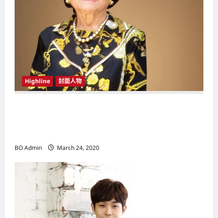
Highline
封面人物
新鸿基（Sun Hung Kai Properties）灵魂人物
邝肖卿（Kwong Siuhing） 成为香港
（Hongkong）名副其实女首富
BO Admin
March 24, 2020