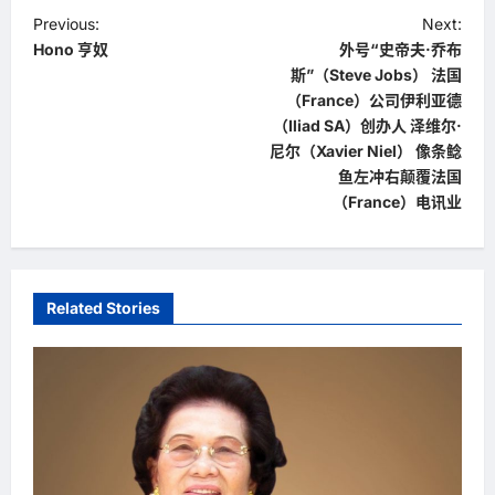
P
Previous:
Next:
Hono 亨奴
外号“史帝夫·乔布
o
斯”（Steve Jobs） 法国
s
（France）公司伊利亚德
t
（Iliad SA）创办人 泽维尔·
尼尔（Xavier Niel） 像条鲶
n
鱼左冲右颠覆法国
a
（France）电讯业
v
i
g
Related Stories
a
t
i
o
n