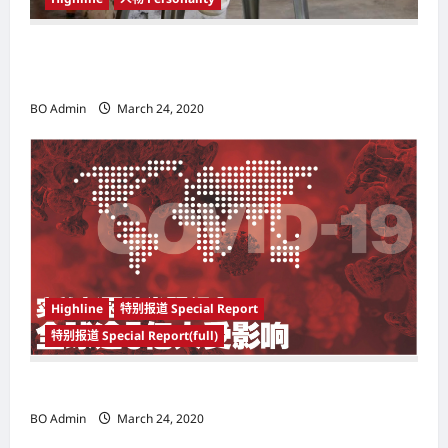
韩国（South Korea）新晋小鲜肉 崔宇植（Choi
Woo-shik） 可爱腼腆模样让影迷尖叫
BO Admin
March 24, 2020
Highline
特别报道 Special Report
特别报道 Special Report(full)
实施新冠肺炎限行令 全球逾5亿人受影响
BO Admin
March 24, 2020