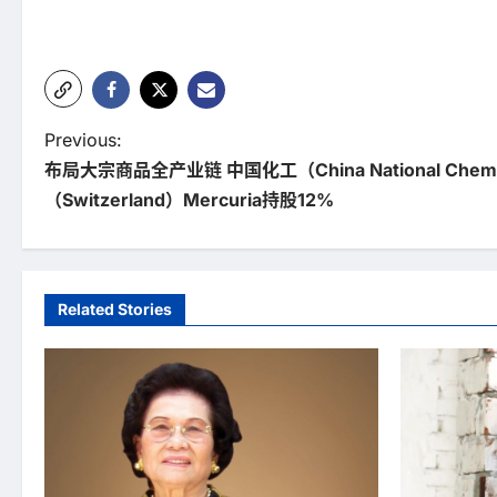
P
Previous:
布局大宗商品全产业链 中国化工（China National Chemi
o
（Switzerland）Mercuria持股12%
s
t
n
Related Stories
a
v
i
g