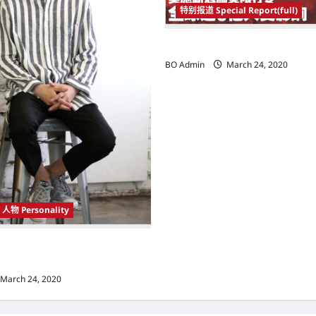
特别报道 Special Report(full)
实施新冠肺炎限行令 全球逾5亿人
BO Admin
March 24, 2020
人物 Personality
 Korea）新晋小鲜肉 崔宇植（Choi
k） 可爱腼腆模样让影迷尖叫
March 24, 2020