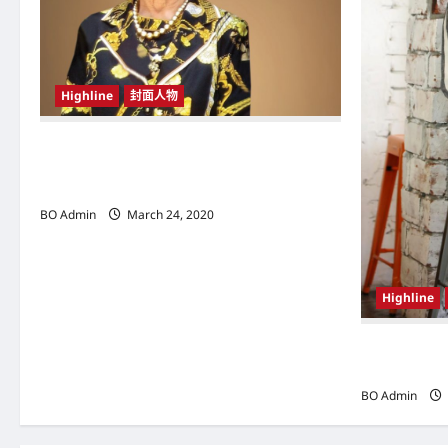
a
t
i
Highline
封面人物
o
n
新鸿基（Sun Hung Kai Properties）灵魂人物
邝肖卿（Kwong Siuhing） 成为香港
（Hongkong）名副其实女首富
BO Admin
March 24, 2020
Highline
韩国（South
Woo-shi
BO Admin