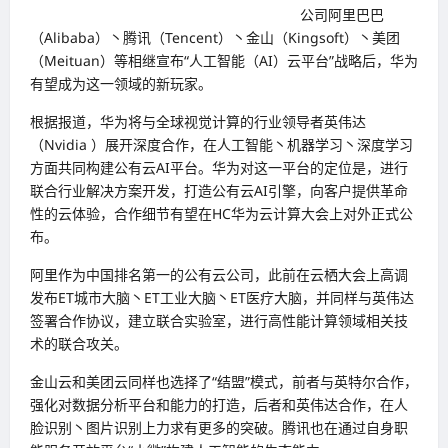
公司阿里巴巴
（Alibaba）丶腾讯（Tencent）丶金山（Kingsoft）丶美团
（Meituan）等相继宣布“人工智能（AI）云平台”战略后，华为
有望成为这一领域的新玩家。
根据报道，华为将与全球视觉计算的行业领导者英伟达
（Nvidia ）展开深度合作，在人工智能丶机器学习丶深度学习
方面共同构建公有云AI平台。华为对这一平台的定位是，进行
联合行业解决方案开发，打造公有云AI引擎，向客户提供革命
性的云体验，合作细节有望在HC华为云计算大会上对外正式公
布。
阿里作为中国排名第一的公有云公司，此前在云栖大会上高调
发布ET城市大脑丶ET工业大脑丶ET医疗大脑，并同样与英伟达
签署合作协议，建立联合实验室，进行高性能计算领域相关技
术的联合攻关。
金山云和美团云同样也选择了“结盟”模式，前者与英特尔合作，
强化对数据分析平台和能力的打造，后者和英伟达合作，在人
脸识别丶图片识别上力求有更多的突破。腾讯也在通过自身职