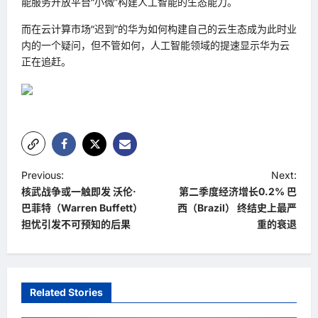
能服务开放平台“小微”构建人工智能的生态能力。
而在云计算市场“迟到”的华为如何构建自己的云生态成为此时业
内的一个疑问，但不管如何，人工智能领域的提速显示华为云
正在追赶。
P
Previous:
Next:
核武战争或一触即发 沃伦·
第二季度经济增长0.2% 巴
o
巴菲特（Warren Buffett）
西（Brazil） 终结史上最严
s
担忧引发不可预知的后果
重的衰退
t
n
a
Related Stories
v