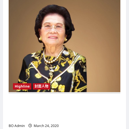
i
g
a
t
i
o
n
Highline
封面人物
新鸿基（Sun Hung Kai Properties）灵魂人物
邝肖卿（Kwong Siuhing） 成为香港
（Hongkong）名副其实女首富
BO Admin
March 24, 2020