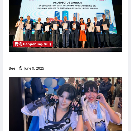
t
i
o
n
商讯 Happening(full)
Paradigm产托6月10日登陆马股主板
Bee
June 9, 2025