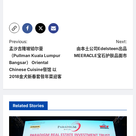
P
Previous:
Next:
孟沙吉隆坡铂尔曼
由本土公司Edelsteen出品
o
（Pullman Kuala Lumpur
MEERACLE宝石护肤品面市
s
Bangsar） Oriental
t
Chinese Cuisine餐馆 以
2018金犬新春套餐年菜迎客
n
a
v
Related Stories
i
g
a