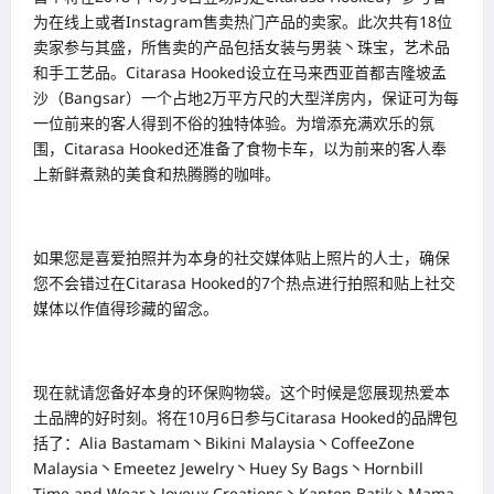
为在线上或者Instagram售卖热门产品的卖家。此次共有18位
卖家参与其盛，所售卖的产品包括女装与男装丶珠宝，艺术品
和手工艺品。Citarasa Hooked设立在马来西亚首都吉隆坡孟
沙（Bangsar）一个占地2万平方尺的大型洋房内，保证可为每
一位前来的客人得到不俗的独特体验。为增添充满欢乐的氛
围，Citarasa Hooked还准备了食物卡车，以为前来的客人奉
上新鲜煮熟的美食和热腾腾的咖啡。
如果您是喜爱拍照并为本身的社交媒体贴上照片的人士，确保
您不会错过在Citarasa Hooked的7个热点进行拍照和贴上社交
媒体以作值得珍藏的留念。
现在就请您备好本身的环保购物袋。这个时候是您展现热爱本
土品牌的好时刻。将在10月6日参与Citarasa Hooked的品牌包
括了：Alia Bastamam丶Bikini Malaysia丶CoffeeZone
Malaysia丶Emeetez Jewelry丶Huey Sy Bags丶Hornbill
Time and Wear丶Joyeux Creations丶Kapten Batik丶Mama