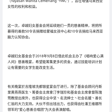
（Yayasan Wanita Cemerlang “YWC”），旨在增强马来西亚
女性的权利和权益。
这一次，卓越妇女基金会将延续她们一贯的慈善精神，将把所
募得的善款50令吉捐赠给蒙福女孩中心和10令吉捐给马来西亚
脑力认知协会。
卓越妇女基金会于2018年9月8日借此机会主办了《唱响爱心满
人间》慈善晚宴，希望能筹集更多的资金，通过技能培训计划
让有需要的女学生能改变生活。
有关晚宴於吉隆坡冼都银星宴会厅进行，除了基金会顾问丹斯
里黄燕燕医生丶筹委会主席拿汀李瑞珍和基金会主席拿督陈瑰
莺教授出席外，也获得企业中坚丶名流绅士丶社会名媛丶善长
仁翁的大力支持。大伙不但出钱出力，也获得由杜潘王维娜所
领军的“爱心慈善合唱团”为大会表演献唱。