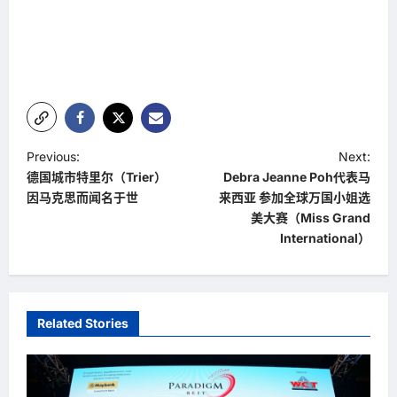
P
Previous:
Next:
德国城市特里尔（Trier）
Debra Jeanne Poh代表马
o
因马克思而闻名于世
来西亚 参加全球万国小姐选
s
美大赛（Miss Grand
t
International）
n
a
v
Related Stories
i
g