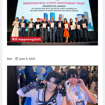
a
t
i
o
n
商讯 Happening(full)
Paradigm产托6月10日登陆马股主板
Bee
June 9, 2025