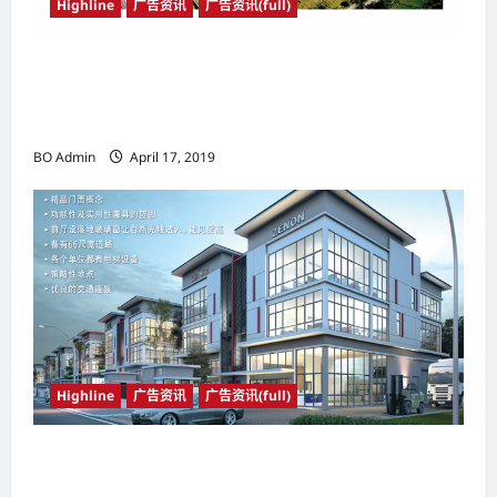
Highline
广告资讯
广告资讯(full)
坐落于Putra Heights地区 Kingsley
Hills@Putra Heights 巴生谷最不容错过的发展
计划
BO Admin
April 17, 2019
Highline
广告资讯
广告资讯(full)
一个朝气蓬勃的商业旺地; 一个活力十足的休闲场
所