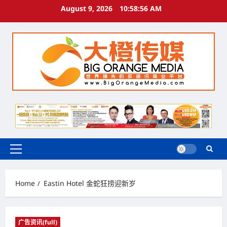
Skip
August 9, 2026
10:58:57 AM
to
content
Primary
Menu
Home
Eastin Hotel 金蛇狂捞迎新岁
广告资讯(full)