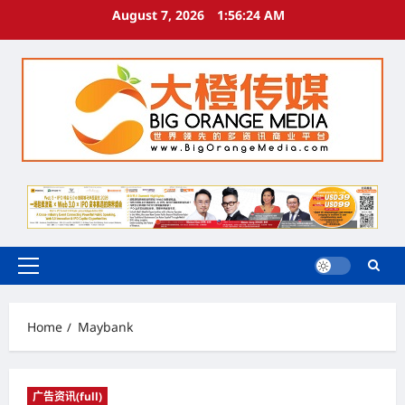
Skip
August 7, 2026
1:56:25 AM
to
content
Primary
Menu
Home
Maybank
广告资讯(full)