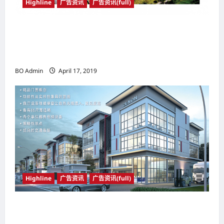
Highline
广告资讯
广告资讯(full)
坐落于Putra Heights地区 Kingsley
Hills@Putra Heights 巴生谷最不容错过的发展
计划
BO Admin
April 17, 2019
Highline
广告资讯
广告资讯(full)
一个朝气蓬勃的商业旺地; 一个活力十足的休闲场
所