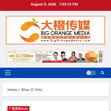
Skip
August 9, 2026
7:03:16 PM
to
content
Primary
Menu
Home
Bilan O' Polo
广告资讯(full)