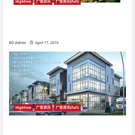
Highline
广告资讯
广告资讯(full)
坐落于Putra Heights地区 Kingsley
Hills@Putra Heights 巴生谷最不容错过的发展
计划
BO Admin
April 17, 2019
Highline
广告资讯
广告资讯(full)
一个朝气蓬勃的商业旺地; 一个活力十足的休闲场
所