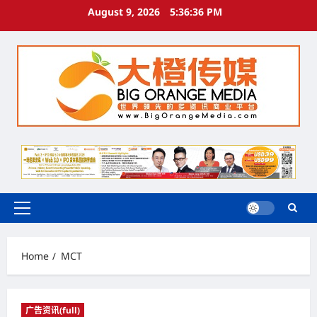
Skip
August 9, 2026
5:36:37 PM
to
content
Primary
Menu
Home
MCT
广告资讯(full)