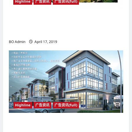
Highline
广告资讯
广告资讯(full)
坐落于Putra Heights地区 Kingsley
Hills@Putra Heights 巴生谷最不容错过的发展
计划
BO Admin
April 17, 2019
Highline
广告资讯
广告资讯(full)
一个朝气蓬勃的商业旺地; 一个活力十足的休闲场
所