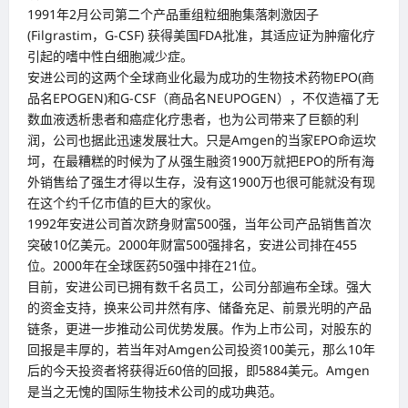
1991年2月公司第二个产品重组粒细胞集落刺激因子
(Filgrastim，G-CSF) 获得美国FDA批准，其适应证为肿瘤化疗
引起的嗜中性白细胞减少症。
安进公司的这两个全球商业化最为成功的生物技术药物EPO(商
品名EPOGEN)和G-CSF（商品名NEUPOGEN），不仅造福了无
数血液透析患者和癌症化疗患者，也为公司带来了巨额的利
润，公司也据此迅速发展壮大。只是Amgen的当家EPO命运坎
坷，在最糟糕的时候为了从强生融资1900万就把EPO的所有海
外销售给了强生才得以生存，没有这1900万也很可能就没有现
在这个约千亿市值的巨大的家伙。
1992年安进公司首次跻身财富500强，当年公司产品销售首次
突破10亿美元。2000年财富500强排名，安进公司排在455
位。2000年在全球医药50强中排在21位。
目前，安进公司已拥有数千名员工，公司分部遍布全球。强大
的资金支持，换来公司井然有序、储备充足、前景光明的产品
链条，更进一步推动公司优势发展。作为上市公司，对股东的
回报是丰厚的，若当年对Amgen公司投资100美元，那么10年
后的今天投资者将获得近60倍的回报，即5884美元。Amgen
是当之无愧的国际生物技术公司的成功典范。