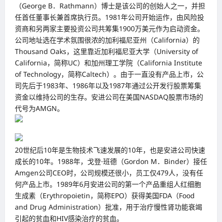
（George B．Rathmann）博士是该公司的创始人之一，并担
任首任董事长兼首席执行员。1981年公司开始运作，由风险投
资商和另两家主要投资公司共筹集1900万美元作为启动资金。
公司地址选在学术氛围很浓的加利福尼亚州（California）的
Thousand Oaks，这里靠近加利福尼亚大学（University of
California，简称UC）和加州理工学院（California Institute
of Technology，简称Caltech）。由于一直没有产品上市，公
司先后于1983年、1986年以及1987年通过公开发行股票筹集
资金以维持公司的生存。安进公司在美国NASDAQ股票市场的
代号为AMGN。
20世纪后10年是生物技术飞速发展的10年，也是安进公司快速
成长的10年。1988年，戈登·班德（Gordon M．Binder）接任
Amgen公司CEO时，公司规模还很小，员工仅479人，没有任
何产品上市。1989年6月安进公司的第一个产品重组人红细胞
生成素（Erythropoietin，简称EPO）获得美国FDA（Food
and Drug Administration）批准，用于治疗慢性肾功能衰竭
引起的贫血和HIV感染治疗的贫血。