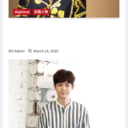
Highline
封面人物
新鸿基（Sun Hung Kai Properties）灵魂人物
邝肖卿（Kwong Siuhing） 成为香港
（Hongkong）名副其实女首富
BO Admin
March 24, 2020