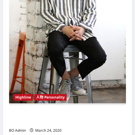
Highline
人物 Personality
韩国（South Korea）新晋小鲜肉 崔宇植（Choi
Woo-shik） 可爱腼腆模样让影迷尖叫
BO Admin
March 24, 2020