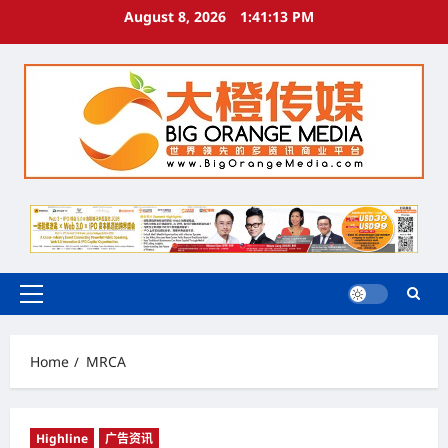
Skip
August 8, 2026
1:41:14 PM
to
content
Primary
Menu
Home
MRCA
Highline
广告资讯