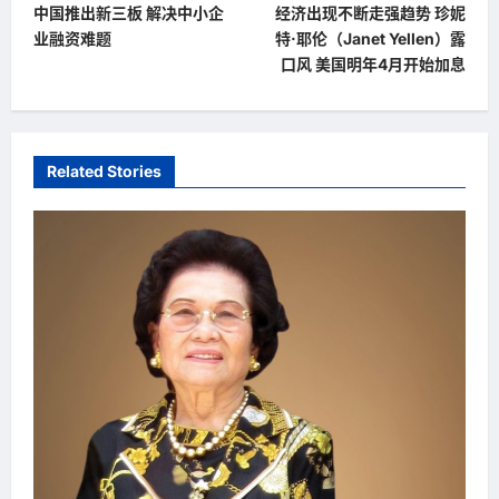
中国推出新三板 解决中小企
经济出现不断走强趋势 珍妮
o
业融资难题
特·耶伦（Janet Yellen）露
s
口风 美国明年4月开始加息
t
n
a
Related Stories
v
i
g
a
t
i
o
n