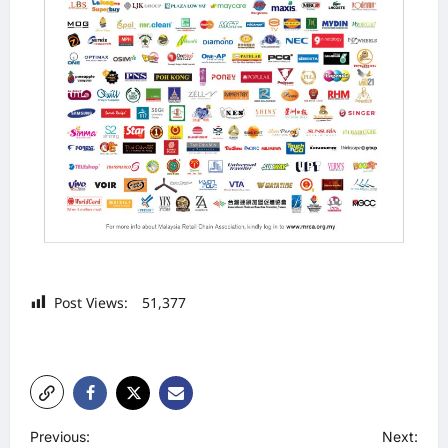
Post Views:
51,377
P
Previous:
Next: