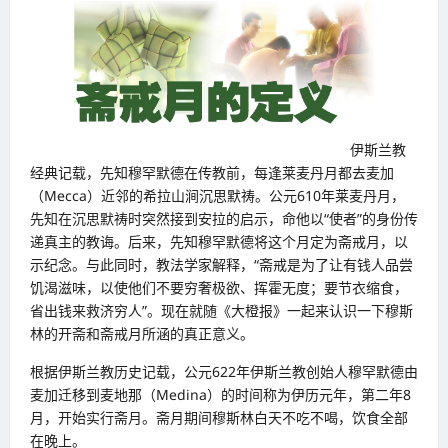
伊斯兰教
经典记载，先知穆罕默德在传教前，每逢莱麦丹月都去麦加
（Mecca）近邻的希拉山涧沉思默祷。公元610年莱麦丹月，
先知在沉思默祷时突然接到安拉的启示，命他以“使者”的身份传
递真主的教诲。后来，先知穆罕默德将这个月定为斋戒月，以
示纪念。与此同时，教法学家解释，“斋戒是为了让有钱人品尝
饥渴滋味，以使他们不要穷奢极欲、挥霍无度；要节衣缩食，
省出钱来救济穷人”。现在就随《大橙报》一起来认识一下穆斯
林的开斋和斋戒月所涵的真正意义。
根据伊斯兰教历史记载，公元622年伊斯兰教创始人穆罕默德由
麦加迁移到麦地那（Medina）的时间称为伊历元年，第二年8
月，开始实行斋月。斋月期间穆斯林白天不吃不喝，饮食全部
在晚上。