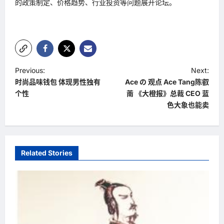
的政策制定、价格趋势、行业投资等问题展开论坛。
P
Previous:
Next:
时尚品味钱包 体现男性独有
Ace の 观点 Ace Tang陈叡
o
个性
萳 《大橙报》总裁 CEO 蓝
s
色大象也能卖
t
n
a
Related Stories
v
i
g
a