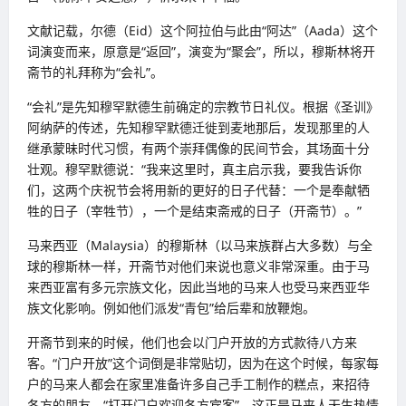
文献记载，尔德（Eid）这个阿拉伯与此由“阿达”（Aada）这个
词演变而来，原意是“返回”，演变为“聚会”，所以，穆斯林将开
斋节的礼拜称为“会礼”。
“会礼”是先知穆罕默德生前确定的宗教节日礼仪。根据《圣训》
阿纳萨的传述，先知穆罕默德迁徙到麦地那后，发现那里的人
继承蒙昧时代习惯，有两个崇拜偶像的民间节会，其场面十分
壮观。穆罕默德说：“我来这里时，真主启示我，要我告诉你
们，这两个庆祝节会将用新的更好的日子代替：一个是奉献牺
牲的日子（宰牲节），一个是结束斋戒的日子（开斋节）。”
马来西亚（Malaysia）的穆斯林（以马来族群占大多数）与全
球的穆斯林一样，开斋节对他们来说也意义非常深重。由于马
来西亚富有多元宗族文化，因此当地的马来人也受马来西亚华
族文化影响。例如他们派发“青包”给后辈和放鞭炮。
开斋节到来的时候，他们也会以门户开放的方式款待八方来
客。“门户开放”这个词倒是非常贴切，因为在这个时候，每家每
户的马来人都会在家里准备许多自己手工制作的糕点，来招待
各方的朋友，“打开门户欢迎各方宾客”，这正是马来人天生热情