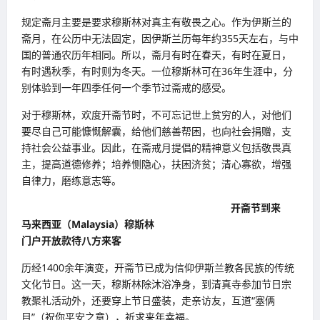
规定斋月主要是要求穆斯林对真主有敬畏之心。作为伊斯兰的
斋月，在公历中无法固定，因伊斯兰历每年约355天左右，与中
国的普通农历年相同。所以，斋月有时在春天，有时在夏日，
有时遇秋季，有时则为冬天。一位穆斯林可在36年生涯中，分
别体验到一年四季任何一个季节过斋戒的感受。
对于穆斯林，欢度开斋节时，不可忘记世上贫穷的人，对他们
要尽自己可能慷慨解囊，给他们慈善帮困，也向社会捐赠，支
持社会公益事业。因此，在斋戒月提倡的精神意义包括敬畏真
主，提高道德修养；培养恻隐心，扶困济贫；清心寡欲，增强
自律力，磨练意志等。
开斋节到来
马来西亚（Malaysia）穆斯林
门户开放款待八方来客
历经1400余年演变，开斋节已成为信仰伊斯兰教各民族的传统
文化节日。这一天，穆斯林除沐浴净身，到清真寺参加节日宗
教聚礼活动外，还要穿上节日盛装，走亲访友，互道“塞俩
目”（祝你平安之意），祈求来年幸福。