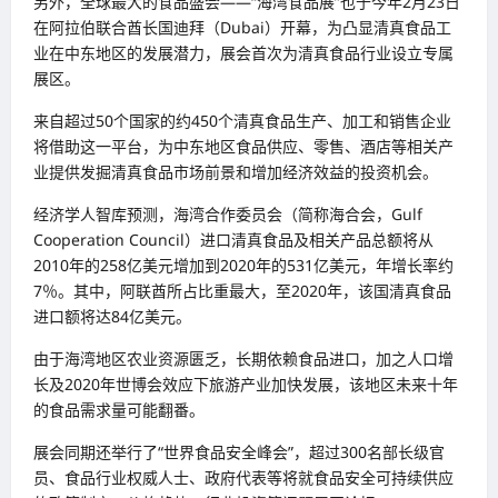
另外，全球最大的食品盛会——“海湾食品展”也于今年2月23日
在阿拉伯联合酋长国迪拜（Dubai）开幕，为凸显清真食品工
业在中东地区的发展潜力，展会首次为清真食品行业设立专属
展区。
来自超过50个国家的约450个清真食品生产、加工和销售企业
将借助这一平台，为中东地区食品供应、零售、酒店等相关产
业提供发掘清真食品市场前景和增加经济效益的投资机会。
经济学人智库预测，海湾合作委员会（简称海合会，Gulf
Cooperation Council）进口清真食品及相关产品总额将从
2010年的258亿美元增加到2020年的531亿美元，年增长率约
7％。其中，阿联酋所占比重最大，至2020年，该国清真食品
进口额将达84亿美元。
由于海湾地区农业资源匮乏，长期依赖食品进口，加之人口增
长及2020年世博会效应下旅游产业加快发展，该地区未来十年
的食品需求量可能翻番。
展会同期还举行了“世界食品安全峰会”，超过300名部长级官
员、食品行业权威人士、政府代表等将就食品安全可持续供应