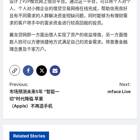
设计了
P2P
模式
网上借贷
平台。通过这一平台，可以将个人对个
人、个人对小微企业的借贷交易网络在线完成，帮助信用良好
且有不同需求的人群解决资金短缺问题，同时能够为有理财需
求的客户将手中的富余资金进行较高回报的投资。
翼龙贷网即一方面出借人实现了资产的收益
增值
，另一方面
借
款人
则可以方便快捷地方式满足自己的资金需求。将普惠
金融
理念惠及千家万户。
P
Previous:
Next:
市场预测未来5年 “智能一
mface Live
o
切”时代降临 苹果
s
（Apple）不再造手机
t
n
a
Related Stories