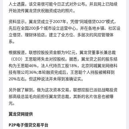
人士透露，该交易很可能今日正式对外公布。并且网上已陆续
开始流传翼龙贷庆祝融资成功的照片。
资料显示，翼龙贷成立于2007年，凭借“同城借贷O2O”模式，
先后在全国200多个城市设立运营中心，并在各地乡镇、社区设
立借贷、理财体验店，建立了全方位、多层次的风控管理体
系。
根据报道，联想控股投资金额为9亿元，翼龙贷董事长兼总裁
（CEO）王思聪将失去对控股权。据悉，翼龙贷之前的股东结
构为王思聪46%，法人代持员工股18%，北京同城翼龙网络科
技有限公司36%;本轮融资完成后，王思聪个人持股被稀释到
20%左右。但这种说法并未得到准确证实。
另外据了解到，做为这次资本交易，联想控股已派驻战略投资
部高级总监毛向前担任翼龙贷总裁，其新的名片信息也被曝
光。
翼龙贷网提供
P2P
电子借贷交易平台