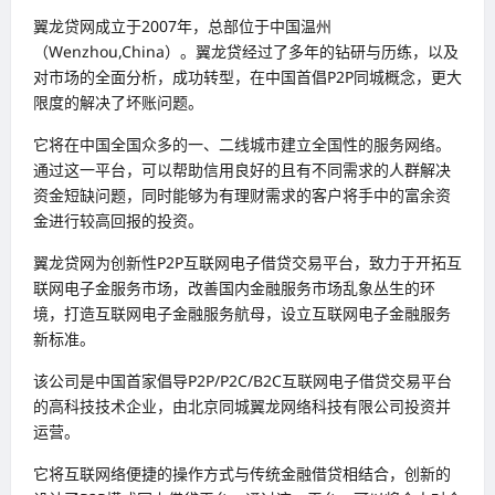
翼龙贷网成立于2007年，总部位于中国
温州
（Wenzhou,China）。翼龙贷经过了多年的钻研与历练，以及
对市场的全面分析，成功转型，在中国首倡P2P同城概念，更大
限度的解决了坏账问题。
它将在中国全国众多的一、二线城市建立全国性的服务网络。
通过这一平台，可以帮助信用良好的且有不同需求的人群解决
资金短缺
问题，同时能够为有
理财
需求的客户将手中的富余资
金进行较高回报的
投资
。
翼龙贷
网为创新性
P2P
互联网电子借贷交易平台，致力于开拓
互
联网
电子金服务市场，改善国内金融服务市场乱象丛生的环
境，打造互联网
电子金融
服务航母，设立互联网电子金融服务
新标准。
该公司是中国首家倡导P2P/P2C/B2C
互联网
电子借贷交易平台
的高科技技术企业，由北京同城翼龙网络科技有限公司投资并
运营。
它将
互联网
络便捷的操作方式与
传统金融
借贷
相结合，创新的