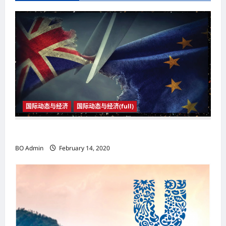
v
i
g
a
t
i
o
国际动态与经济
国际动态与经济(full)
n
2020年1月31日23时 英国与欧盟正式分家
BO Admin
February 14, 2020