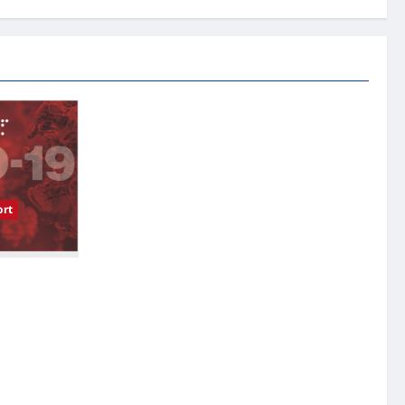
rt
受影响