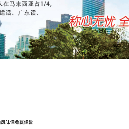
动韶山风味佳肴赢佳誉