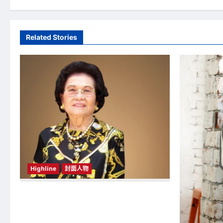
s
t
Related Stories
n
a
v
i
g
a
t
Highline
封面人物
i
o
新鸿基（Sun Hung Kai Properties）灵魂人物
邝肖卿（Kwong Siuhing） 成为香港
n
（Hongkong）名副其实女首富