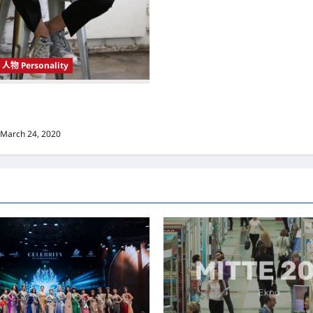
人物 Personality
 Korea）新晋小鲜肉 崔宇植（Choi
k） 可爱腼腆模样让影迷尖叫
March 24, 2020