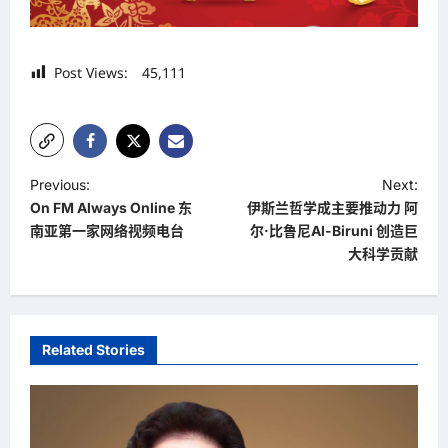
Post Views:
45,111
P
Previous:
Next:
On FM Always Online 东
伊斯兰哲学成主要推动力 阿
o
南亚第一家网络视频电台
尔·比鲁尼Al-Biruni 创造巨
s
大科学贡献
t
n
a
Related Stories
v
i
g