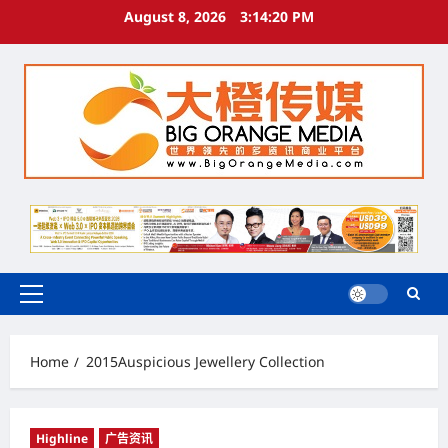
Skip
August 8, 2026
3:14:21 PM
to
content
Primary
Menu
Home
2015Auspicious Jewellery Collection
Highline
广告资讯