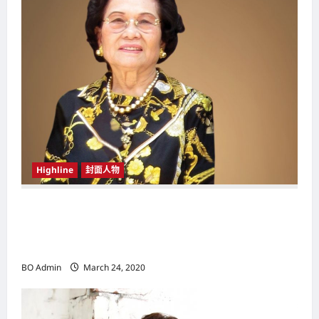
a
t
i
o
n
Highline
封面人物
新鸿基（Sun Hung Kai Properties）灵魂人物
邝肖卿（Kwong Siuhing） 成为香港
（Hongkong）名副其实女首富
BO Admin
March 24, 2020