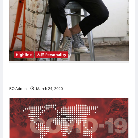
Highline
人物 Personality
韩国（South Korea）新晋小鲜肉 崔宇植（Choi
Woo-shik） 可爱腼腆模样让影迷尖叫
BO Admin
March 24, 2020