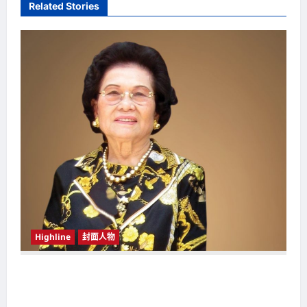
a
Related Stories
v
i
g
a
t
i
o
n
Highline
封面人物
新鸿基（Sun Hung Kai Properties）灵魂人物
邝肖卿（Kwong Siuhing） 成为香港