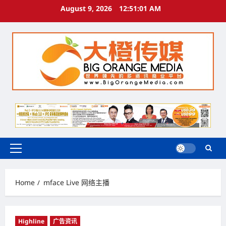
Skip
August 9, 2026
12:51:02 AM
to
content
Primary
Menu
Home
mface Live 网络主播
Highline
广告资讯