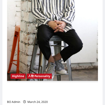
Highline
人物 Personality
韩国（South Korea）新晋小鲜肉 崔宇植（Choi
Woo-shik） 可爱腼腆模样让影迷尖叫
BO Admin
March 24, 2020