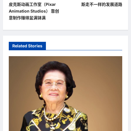
o
皮克斯动画工作室（Pixar
斯走不一样的发展道路
s
Animation Studios） 靠创
t
意制作赚得盆满钵满
n
a
v
Related Stories
i
g
a
t
i
o
n