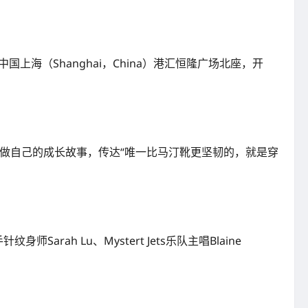
日，在中国上海（Shanghai，China）港汇恒隆广场北座，开
坚持做自己的成长故事，传达“唯一比马汀靴更坚韧的，就是穿
arah Lu、Mystert Jets乐队主唱Blaine