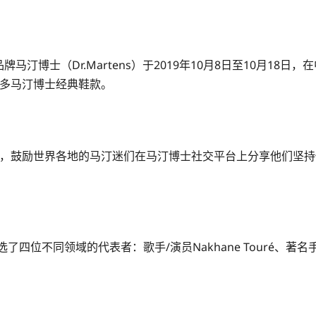
）的品牌马汀博士（Dr.Martens）于2019年10月8日至10月18
了众多马汀博士经典鞋款。
19年提出，鼓励世界各地的马汀迷们在马汀博士社交平台上分享他们
位不同领域的代表者：歌手/演员Nakhane Touré、著名手针纹身师S