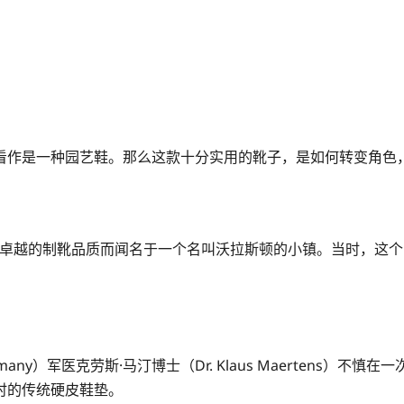
看作是一种园艺鞋。那么这款十分实用的靴子，是如何转变角色
族因卓越的制靴品质而闻名于一个名叫沃拉斯顿的小镇。当时，这个家
any）军医克劳斯·马汀博士（Dr. Klaus Maertens
时的传统硬皮鞋垫。