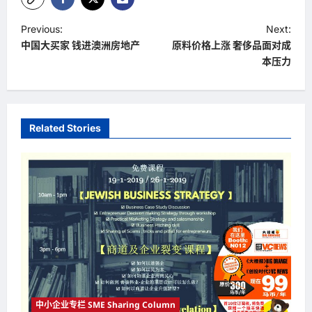
P
Previous:
Next:
中国大买家 钱进澳洲房地产
原料价格上涨 奢侈品面对成
o
本压力
s
t
n
Related Stories
a
v
i
g
a
t
i
o
中小企业专栏 SME Sharing Column
n