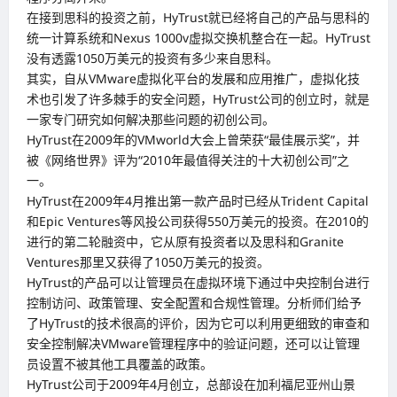
在接到思科的投资之前，HyTrust就已经将自己的产品与思科的
统一计算系统和Nexus 1000v虚拟交换机整合在一起。HyTrust
没有透露1050万美元的投资有多少来自思科。
其实，自从VMware虚拟化平台的发展和应用推广，虚拟化技
术也引发了许多棘手的安全问题，HyTrust公司的创立时，就是
一家专门研究如何解决那些问题的初创公司。
HyTrust在2009年的VMworld大会上曾荣获“最佳展示奖”，并
被《网络世界》评为“2010年最值得关注的十大初创公司”之
一。
HyTrust在2009年4月推出第一款产品时已经从Trident Capital
和Epic Ventures等风投公司获得550万美元的投资。在2010的
进行的第二轮融资中，它从原有投资者以及思科和Granite
Ventures那里又获得了1050万美元的投资。
HyTrust的产品可以让管理员在虚拟环境下通过中央控制台进行
控制访问、政策管理、安全配置和合规性管理。分析师们给予
了HyTrust的技术很高的评价，因为它可以利用更细致的审查和
安全控制解决VMware管理程序中的验证问题，还可以让管理
员设置不被其他工具覆盖的政策。
HyTrust公司于2009年4月创立，总部设在加利福尼亚州山景