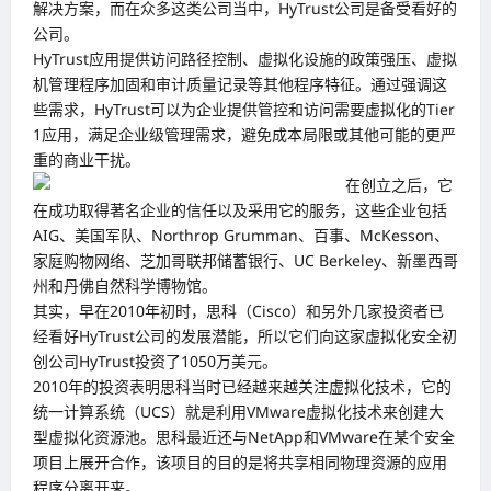
解决方案，而在众多这类公司当中，HyTrust公司是备受看好的
公司。
HyTrust应用提供访问路径控制、虚拟化设施的政策强压、虚拟
机管理程序加固和审计质量记录等其他程序特征。通过强调这
些需求，HyTrust可以为企业提供管控和访问需要虚拟化的Tier
1应用，满足企业级管理需求，避免成本局限或其他可能的更严
重的商业干扰。
在创立之后，它
在成功取得著名企业的信任以及采用它的服务，这些企业包括
AIG、美国军队、Northrop Grumman、百事、McKesson、
家庭购物网络、芝加哥联邦储蓄银行、UC Berkeley、新墨西哥
州和丹佛自然科学博物馆。
其实，早在2010年初时，思科（Cisco）和另外几家投资者已
经看好HyTrust公司的发展潜能，所以它们向这家虚拟化安全初
创公司HyTrust投资了1050万美元。
2010年的投资表明思科当时已经越来越关注虚拟化技术，它的
统一计算系统（UCS）就是利用VMware虚拟化技术来创建大
型虚拟化资源池。思科最近还与NetApp和VMware在某个安全
项目上展开合作，该项目的目的是将共享相同物理资源的应用
程序分离开来。